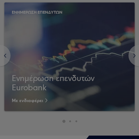
ΕΝΗΜΕΡΩΣΗ ΕΠΕΝΔΥΤΩΝ
<
>
Ενημέρωση επενδυτών
Eurobank
Με ενδιαφέρει