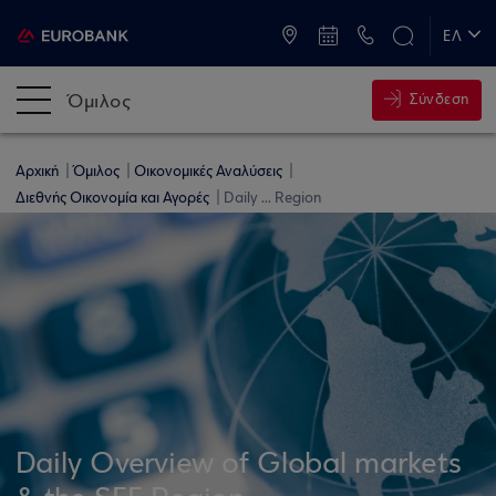
ATM & Καταστήματα
ΕΛ
EN
Όμιλος
Σύνδεση
Αρχική
Όμιλος
Οικονομικές Αναλύσεις
Διεθνής Οικονομία και Αγορές
Daily ... Region
Daily Overview of Global markets