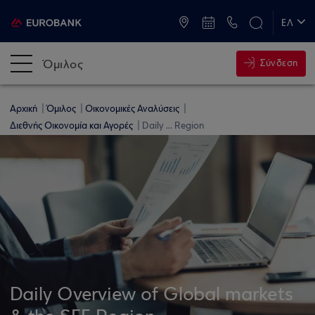
ATM & Καταστήματα
ΕΛ
EN
Όμιλος
Σύνδεση
Αρχική
Όμιλος
Οικονομικές Αναλύσεις
Διεθνής Οικονομία και Αγορές
Daily ... Region
Daily Overview of Global markets