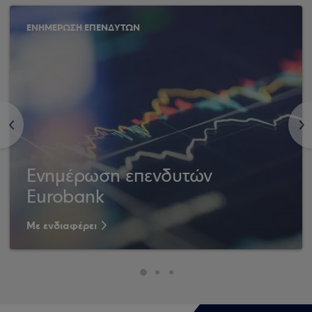
ΕΝΗΜΕΡΩΣΗ ΕΠΕΝΔΥΤΩΝ
<
>
Ενημέρωση επενδυτών
Eurobank
Με ενδιαφέρει