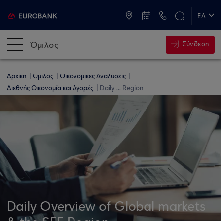
ATM & Καταστήματα
ΕΛ
EN
Όμιλος
Σύνδεση
Αρχική
Όμιλος
Οικονομικές Αναλύσεις
Διεθνής Οικονομία και Αγορές
Daily ... Region
Daily Overview of Global markets