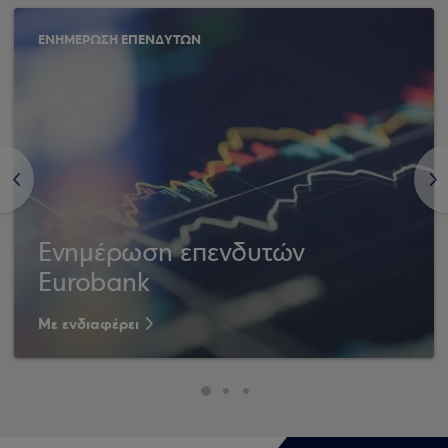
ΕΝΗΜΕΡΩΣΗ ΕΠΕΝΔΥΤΩΝ
<
>
Ενημέρωση επενδυτών
Eurobank
Με ενδιαφέρει