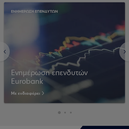
ΕΝΗΜΕΡΩΣΗ ΕΠΕΝΔΥΤΩΝ
<
>
Ενημέρωση επενδυτών
Eurobank
Με ενδιαφέρει