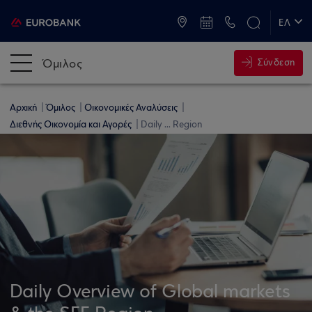
ATM & Καταστήματα
ΕΛ
EN
Όμιλος
Σύνδεση
Αρχική
Όμιλος
Οικονομικές Αναλύσεις
Διεθνής Οικονομία και Αγορές
Daily ... Region
Daily Overview of Global markets