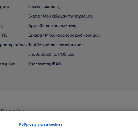
ς σας
Συχνές ερωτήσεις
Έχασα / Μου έκλεψαν την κάρτα μου
ες
Αμφισβήτηση συναλλαγής
 ΤτΕ
Ξέχασα / Μπλόκαρα τους κωδικούς μου
 ∆ραστηριοτήτων
Το ΑΤΜ κράτησε την κάρτα μου
Έπαθε βλάβη το POS μου
ατα (μόνο
Υπολογιστής IBAN
 Mobile App
Ρυθμίσεις για τα cookies