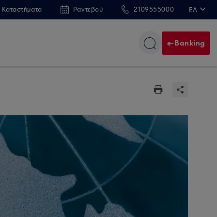
 Καταστήματα
Ραντεβού
2109555000
ΕΛ
EN
e-Banking