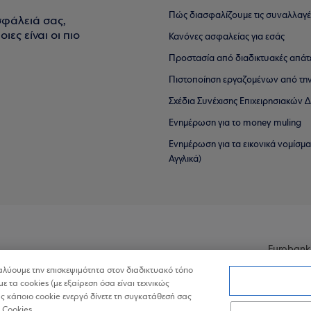
Πώς διασφαλίζουμε τις συναλλαγέ
σφάλειά σας,
ιες είναι οι πιο
Κανόνες ασφαλείας για εσάς
Προστασία από διαδικτυακές απάτ
Πιστοποίηση εργαζομένων από την
Σχέδια Συνέχισης Επιχειρησιακών
Ενημέρωση για το money muling
Ενημέρωση για τα εικονικά νομίσμ
Αγγλικά)
Eurobank
ναλύουμε την επισκεψιμότητα στον διαδικτυακό τόπο
με τα cookies (με εξαίρεση όσα είναι τεχνικώς
 κάποιο cookie ενεργό δίνετε τη συγκατάθεσή σας
 Cookies.