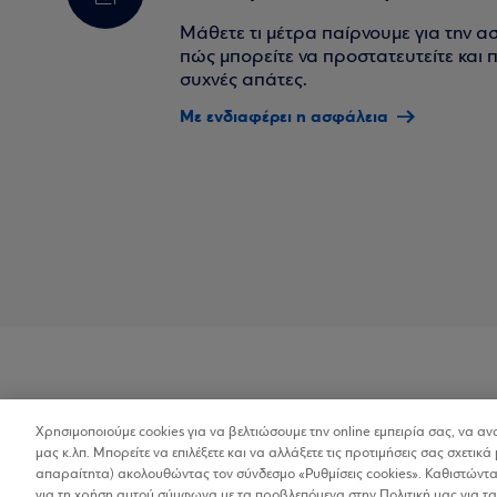
Μάθετε τι μέτρα παίρνουμε για την α
πώς μπορείτε να προστατευτείτε και πο
συχνές απάτες.
Με ενδιαφέρει η ασφάλεια
Χρησιμοποιούμε cookies για να βελτιώσουμε την online εμπειρία σας, να α
Προσβασιμότητα
μας κ.λπ. Μπορείτε να επιλέξετε και να αλλάξετε τις προτιμήσεις σας σχετικά 
απαραίτητα) ακολουθώντας τον σύνδεσμο «Ρυθμίσεις cookies». Καθιστώντας
για τη χρήση αυτού σύμφωνα με τα προβλεπόμενα στην Πολιτική μας για τα