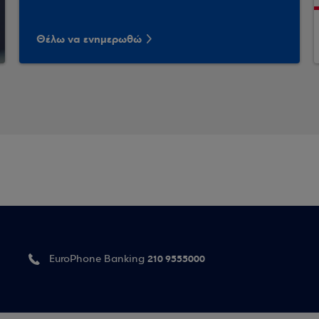
Θέλω να ενημερωθώ
210 9555000
EuroPhone Banking