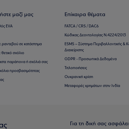
ήστε μαζί μας
Επίκαιρα θέματα
θός EVA
FATCA / CRS / DAC6
Κώδικας Δεοντολογίας Ν.4224/2013
τε ραντεβού σε κατάστημα
ESMS – Σύστημα Περιβαλλοντικής & Κ
Διαχείρισης
ε θετικό σχόλιο
GDPR - Προσωπικά Δεδομένα
αστε παράπονα ή σχόλιά σας
Τιτλοποιήσεις
 σχόλια προσβασιμότητας
Ουκρανική κρίση
ίας
Μεταφορές χρημάτων στην Ινδία
Για τη δική σας ασφάλε
ας