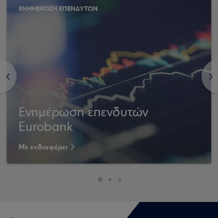
ΕΝΗΜΕΡΩΣΗ ΕΠΕΝΔΥΤΩΝ
<
>
Ενημέρωση επενδυτών
Eurobank
Με ενδιαφέρει