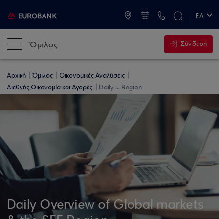
ATM & Καταστήματα
ΕΛ
EN
Όμιλος
Σύνδεση
Αρχική
Όμιλος
Οικονομικές Αναλύσεις
Διεθνής Οικονομία και Αγορές
Daily ... Region
Daily Overview of Global markets