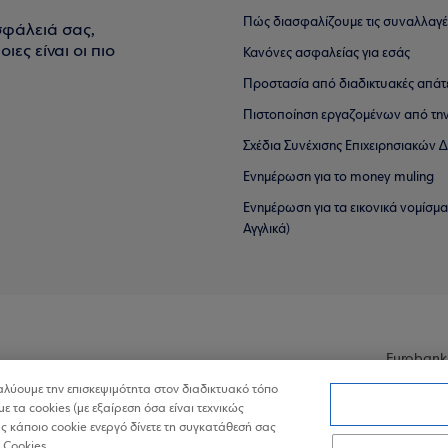
Πώς διασφαλίζουμε τις συναλλαγέ
σφάλειά σας,
ιες είναι οι πιο
Κανόνες ασφαλείας για εσάς
Προστασία από διαδικτυακές απάτ
Πιστοποίηση εργαζομένων από την
Σχέδια Συνέχισης Επιχειρησιακών
Ενημέρωση για το money muling
Ενημέρωση για τα εικονικά νομίσμ
Αγγλικά)
Eurobank
ναλύουμε την επισκεψιμότητα στον διαδικτυακό τόπο
με τα cookies (με εξαίρεση όσα είναι τεχνικώς
 κάποιο cookie ενεργό δίνετε τη συγκατάθεσή σας
 Cookies.