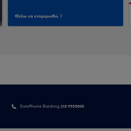
Θέλω να ενημερωθώ
210 9555000
EuroPhone Banking