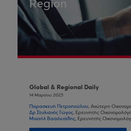
Region
Global & Regional Daily
14 Μαρτίου 2023
Παρασκευή Πετροπούλου
, Ανώτερη Οικονομ
Δρ Στυλιανός Γώγος
, Ερευνητής Οικονομολόγ
Μιχαήλ Βασιλειάδης
, Ερευνητής Οικονομολόγ