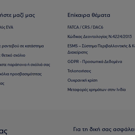
ήστε μαζί μας
Επίκαιρα θέματα
θός EVA
FATCA / CRS / DAC6
Κώδικας Δεοντολογίας Ν.4224/2013
τε ραντεβού σε κατάστημα
ESMS – Σύστημα Περιβαλλοντικής & Κ
Διαχείρισης
ε θετικό σχόλιο
GDPR - Προσωπικά Δεδομένα
αστε παράπονα ή σχόλιά σας
Τιτλοποιήσεις
 σχόλια προσβασιμότητας
Ουκρανική κρίση
ίας
Μεταφορές χρημάτων στην Ινδία
Για τη δική σας ασφάλε
ας