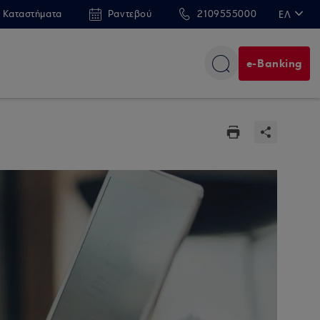
 Καταστήματα
Ραντεβού
2109555000
ΕΛ
EN
e-Banking