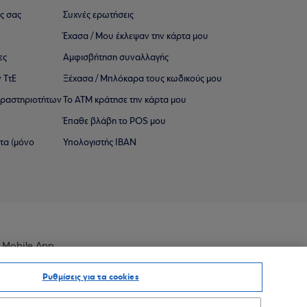
ς σας
Συχνές ερωτήσεις
Έχασα / Μου έκλεψαν την κάρτα μου
ες
Αμφισβήτηση συναλλαγής
 ΤτΕ
Ξέχασα / Μπλόκαρα τους κωδικούς μου
 ∆ραστηριοτήτων
Το ΑΤΜ κράτησε την κάρτα μου
Έπαθε βλάβη το POS μου
ατα (μόνο
Υπολογιστής IBAN
 Mobile App
Ρυθμίσεις για τα cookies