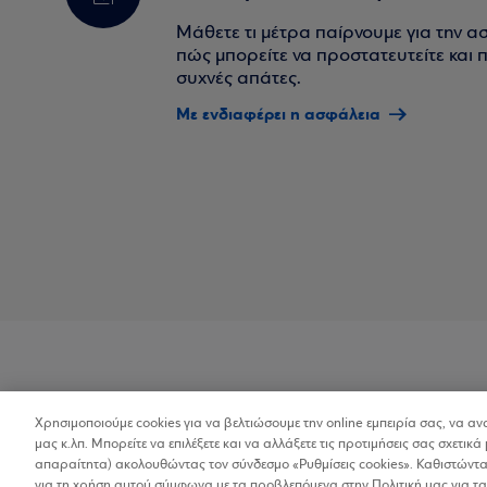
Μάθετε τι μέτρα παίρνουμε για την α
πώς μπορείτε να προστατευτείτε και πο
συχνές απάτες.
Με ενδιαφέρει η ασφάλεια
Χρησιμοποιούμε cookies για να βελτιώσουμε την online εμπειρία σας, να α
Προσβασιμότητα
μας κ.λπ. Μπορείτε να επιλέξετε και να αλλάξετε τις προτιμήσεις σας σχετικά 
απαραίτητα) ακολουθώντας τον σύνδεσμο «Ρυθμίσεις cookies». Καθιστώντας
για τη χρήση αυτού σύμφωνα με τα προβλεπόμενα στην Πολιτική μας για τα