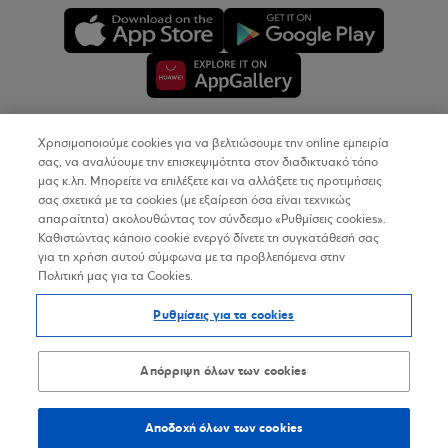
Χρησιμοποιούμε cookies για να βελτιώσουμε την online εμπειρία
Copyright © 2026
σας, να αναλύουμε την επισκεψιμότητα στον διαδικτυακό τόπο
μας κ.λπ. Μπορείτε να επιλέξετε και να αλλάξετε τις προτιμήσεις
σας σχετικά με τα cookies (με εξαίρεση όσα είναι τεχνικώς
Όροι Χρήσης
απαραίτητα) ακολουθώντας τον σύνδεσμο «Ρυθμίσεις cookies».
Καθιστώντας κάποιο cookie ενεργό δίνετε τη συγκατάθεσή σας
Προσωπικά Δεδομένα στον Διαδικτυακό Τόπο
για τη χρήση αυτού σύμφωνα με τα προβλεπόμενα στην
Πολιτική μας για τα Cookies.
Πολιτική Cookies
Ρυθμίσεις για τα cookies
Δήλωση Προσβασιμότητας
Sitemap
Απόρριψη όλων των cookies
Αποδοχή όλων των cookies