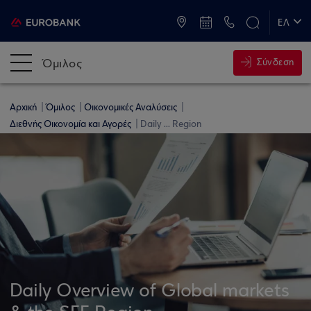
ATM & Καταστήματα
ΕΛ
EN
Όμιλος
Σύνδεση
Αρχική
Όμιλος
Οικονομικές Αναλύσεις
Διεθνής Οικονομία και Αγορές
Daily ... Region
Daily Overview of Global markets