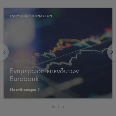
ΕΝΗΜΕΡΩΣΗ ΕΠΕΝΔΥΤΩΝ
<
>
Ενημέρωση επενδυτών
Eurobank
Με ενδιαφέρει