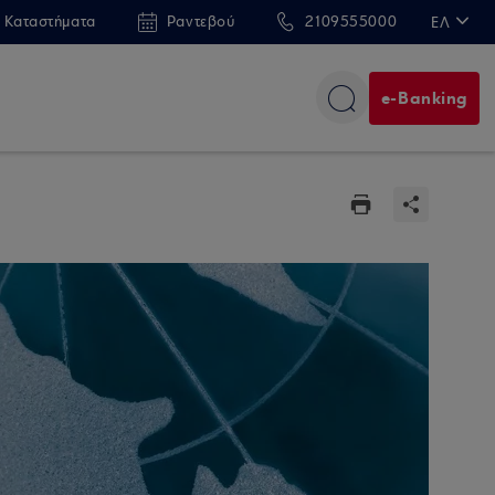
 Καταστήματα
Ραντεβού
2109555000
ΕΛ
EN
e-Banking