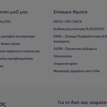
ήστε μαζί μας
Επίκαιρα θέματα
θός EVA
FATCA / CRS / DAC6
Κώδικας Δεοντολογίας Ν.4224/2013
τε ραντεβού σε κατάστημα
ESMS – Σύστημα Περιβαλλοντικής & Κ
Διαχείρισης
ε θετικό σχόλιο
GDPR - Προσωπικά Δεδομένα
αστε παράπονα ή σχόλιά σας
Τιτλοποιήσεις
 σχόλια προσβασιμότητας
Ουκρανική κρίση
ίας
Μεταφορές χρημάτων στην Ινδία
Για τη δική σας ασφάλε
ας