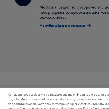
Μάθετε τι μέτρα παίρνουμε για την α
πώς μπορείτε να προστατευτείτε και πο
συχνές απάτες.
Με ενδιαφέρει η ασφάλεια
Χρησιμοποιούμε cookies για να βελτιώσουμε την online εμπειρία σας, να α
Προσβασιμότητα
μας κ.λπ. Μπορείτε να επιλέξετε και να αλλάξετε τις προτιμήσεις σας σχετικά 
απαραίτητα) ακολουθώντας τον σύνδεσμο «Ρυθμίσεις cookies». Καθιστώντας
για τη χρήση αυτού σύμφωνα με τα προβλεπόμενα στην Πολιτική μας για τα