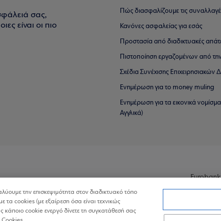
Πώς διασφαλίζουμε τις συναλλαγέ
σφάλειά σας,
ιες είναι οι πιο
Κανόνες ασφαλείας για εσάς
Προστασία από διαδικτυακές απάτ
Πιστοποίηση εργαζομένων από την
Σχέδια Συνέχισης Επιχειρησιακών
Ενημέρωση για το money muling
Ενημέρωση για τα εικονικά νομίσμ
Αγγλικά)
Eurobank
ναλύουμε την επισκεψιμότητα στον διαδικτυακό τόπο
με τα cookies (με εξαίρεση όσα είναι τεχνικώς
 κάποιο cookie ενεργό δίνετε τη συγκατάθεσή σας
 Cookies.