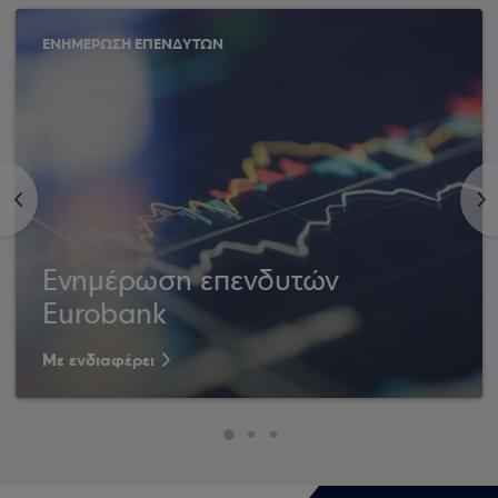
ΕΝΗΜΕΡΩΣΗ ΕΠΕΝΔΥΤΩΝ
<
>
Ενημέρωση επενδυτών
Eurobank
Με ενδιαφέρει