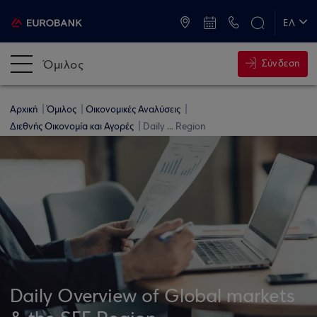
ATM & Καταστήματα
ΕΛ
EN
Όμιλος
Σύνδεση
Αρχική
Όμιλος
Οικονομικές Αναλύσεις
Διεθνής Οικονομία και Αγορές
Daily ... Region
Daily Overview of Global markets