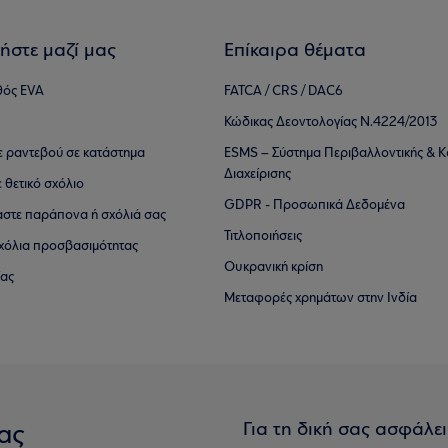
ήστε μαζί μας
Επίκαιρα θέματα
θός EVA
FATCA / CRS / DAC6
Κώδικας Δεοντολογίας Ν.4224/2013
τε ραντεβού σε κατάστημα
ESMS – Σύστημα Περιβαλλοντικής & Κ
Διαχείρισης
ε θετικό σχόλιο
GDPR - Προσωπικά Δεδομένα
αστε παράπονα ή σχόλιά σας
Τιτλοποιήσεις
 σχόλια προσβασιμότητας
Ουκρανική κρίση
ίας
Μεταφορές χρημάτων στην Ινδία
Για τη δική σας ασφάλε
ας