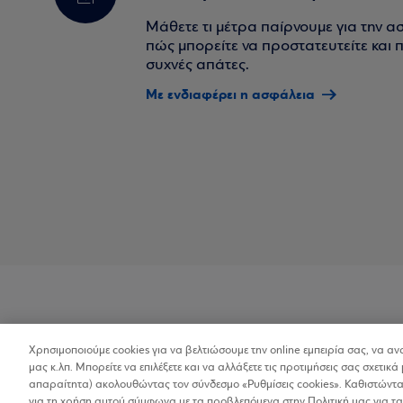
Μάθετε τι μέτρα παίρνουμε για την α
πώς μπορείτε να προστατευτείτε και πο
συχνές απάτες.
Με ενδιαφέρει η ασφάλεια
Χρησιμοποιούμε cookies για να βελτιώσουμε την online εμπειρία σας, να α
Προσβασιμότητα
μας κ.λπ. Μπορείτε να επιλέξετε και να αλλάξετε τις προτιμήσεις σας σχετικά 
απαραίτητα) ακολουθώντας τον σύνδεσμο «Ρυθμίσεις cookies». Καθιστώντας
για τη χρήση αυτού σύμφωνα με τα προβλεπόμενα στην Πολιτική μας για τα