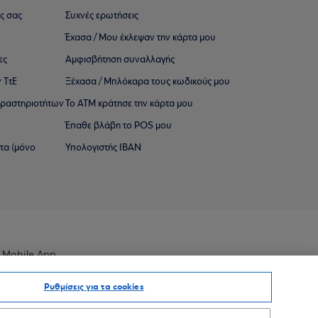
ς σας
Συχνές ερωτήσεις
Έχασα / Μου έκλεψαν την κάρτα μου
ες
Αμφισβήτηση συναλλαγής
 ΤτΕ
Ξέχασα / Μπλόκαρα τους κωδικούς μου
 ∆ραστηριοτήτων
Το ΑΤΜ κράτησε την κάρτα μου
Έπαθε βλάβη το POS μου
ατα (μόνο
Υπολογιστής IBAN
 Mobile App
Ρυθμίσεις για τα cookies