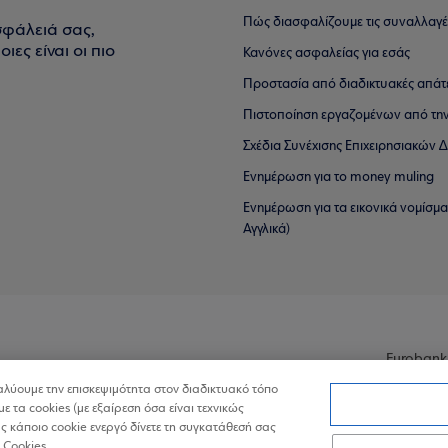
Πώς διασφαλίζουμε τις συναλλαγέ
σφάλειά σας,
ιες είναι οι πιο
Κανόνες ασφαλείας για εσάς
Προστασία από διαδικτυακές απάτ
Πιστοποίηση εργαζομένων από την
Σχέδια Συνέχισης Επιχειρησιακών
Ενημέρωση για το money muling
Ενημέρωση για τα εικονικά νομίσμ
Αγγλικά)
Eurobank
ναλύουμε την επισκεψιμότητα στον διαδικτυακό τόπο
με τα cookies (με εξαίρεση όσα είναι τεχνικώς
 κάποιο cookie ενεργό δίνετε τη συγκατάθεσή σας
 Cookies.