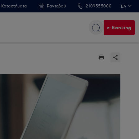
 Καταστήματα
Ραντεβού
2109555000
ΕΛ
EN
e-Banking