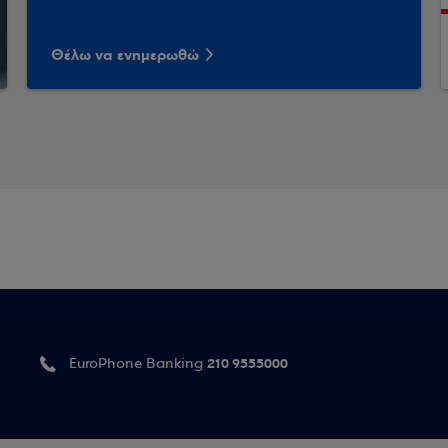
Θέλω να ενημερωθώ
210 9555000
EuroPhone Banking