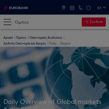
ATM & Καταστήματα
ΕΛ
EN
Όμιλος
Σύνδεση
Αρχική
Όμιλος
Οικονομικές Αναλύσεις
Διεθνής Οικονομία και Αγορές
Daily ... Region
Daily Overview of Global markets