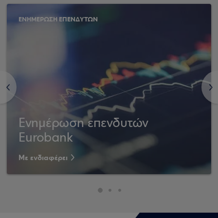
ΕΝΗΜΕΡΩΣΗ ΕΠΕΝΔΥΤΩΝ
<
>
Ενημέρωση επενδυτών
Eurobank
Με ενδιαφέρει