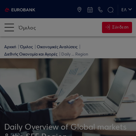
ATM & Καταστήματα
ΕΛ
EN
Όμιλος
Σύνδεση
Αρχική
Όμιλος
Οικονομικές Αναλύσεις
Διεθνής Οικονομία και Αγορές
Daily ... Region
Daily Overview of Global markets