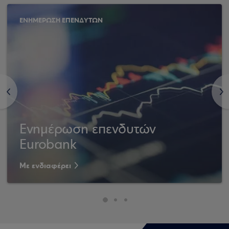
ΕΝΗΜΕΡΩΣΗ ΕΠΕΝΔΥΤΩΝ
<
>
Ενημέρωση επενδυτών
Eurobank
Με ενδιαφέρει