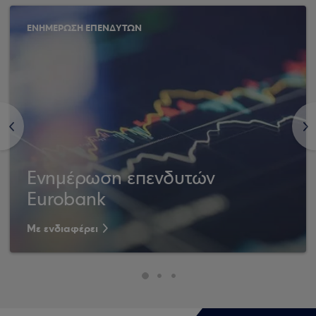
ΕΝΗΜΕΡΩΣΗ ΕΠΕΝΔΥΤΩΝ
<
>
Ενημέρωση επενδυτών
Eurobank
Με ενδιαφέρει