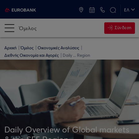
ATM & Καταστήματα
ΕΛ
EN
Όμιλος
Σύνδεση
Αρχική
Όμιλος
Οικονομικές Αναλύσεις
Διεθνής Οικονομία και Αγορές
Daily ... Region
Daily Overview of Global markets