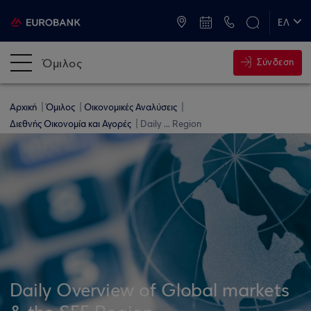
ATM & Καταστήματα
ΕΛ
EN
Όμιλος
Σύνδεση
Αρχική
Όμιλος
Οικονομικές Αναλύσεις
Διεθνής Οικονομία και Αγορές
Daily ... Region
Daily Overview of Global markets