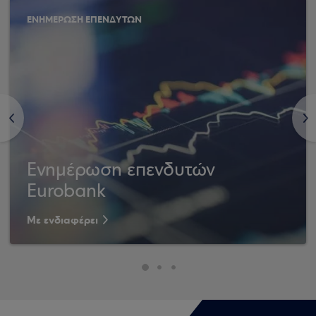
ΕΝΗΜΕΡΩΣΗ ΕΠΕΝΔΥΤΩΝ
<
>
Ενημέρωση επενδυτών
Eurobank
Με ενδιαφέρει