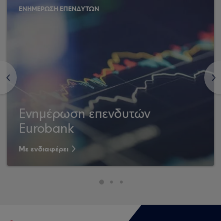
ΕΝΗΜΕΡΩΣΗ ΕΠΕΝΔΥΤΩΝ
<
>
Ενημέρωση επενδυτών
Eurobank
Με ενδιαφέρει