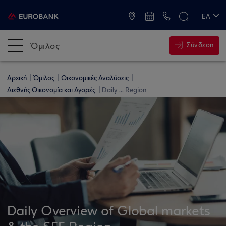
ATM & Καταστήματα
ΕΛ
EN
Όμιλος
Σύνδεση
Αρχική
Όμιλος
Οικονομικές Αναλύσεις
Διεθνής Οικονομία και Αγορές
Daily ... Region
Daily Overview of Global markets