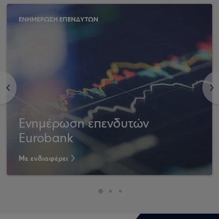
ΕΝΗΜΕΡΩΣΗ ΕΠΕΝΔΥΤΩΝ
<
>
Ενημέρωση επενδυτών
Eurobank
Με ενδιαφέρει