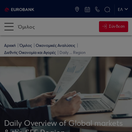
ATM & Καταστήματα
ΕΛ
EN
Όμιλος
Σύνδεση
Αρχική
Όμιλος
Οικονομικές Αναλύσεις
Διεθνής Οικονομία και Αγορές
Daily ... Region
Daily Overview of Global markets