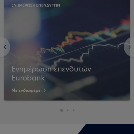
ΕΝΗΜΕΡΩΣΗ ΕΠΕΝΔΥΤΩΝ
<
>
Ενημέρωση επενδυτών
Eurobank
Με ενδιαφέρει