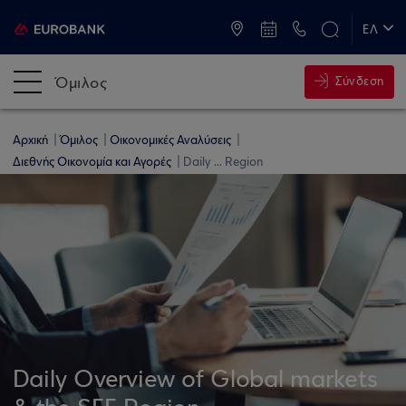
ATM & Καταστήματα
ΕΛ
EN
Όμιλος
Σύνδεση
Αρχική
Όμιλος
Οικονομικές Αναλύσεις
Διεθνής Οικονομία και Αγορές
Daily ... Region
Daily Overview of Global markets