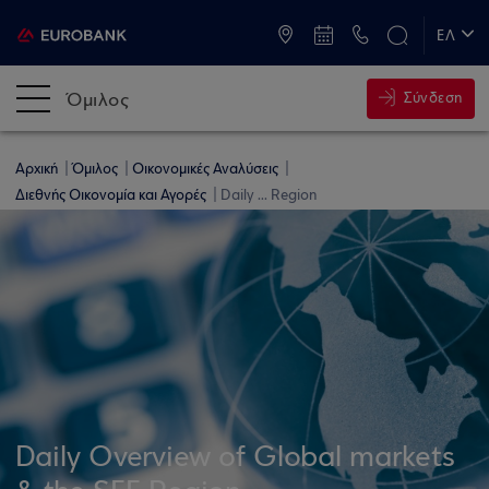
ATM & Καταστήματα
ΕΛ
EN
Όμιλος
Σύνδεση
Αρχική
Όμιλος
Οικονομικές Αναλύσεις
Διεθνής Οικονομία και Αγορές
Daily ... Region
Daily Overview of Global markets