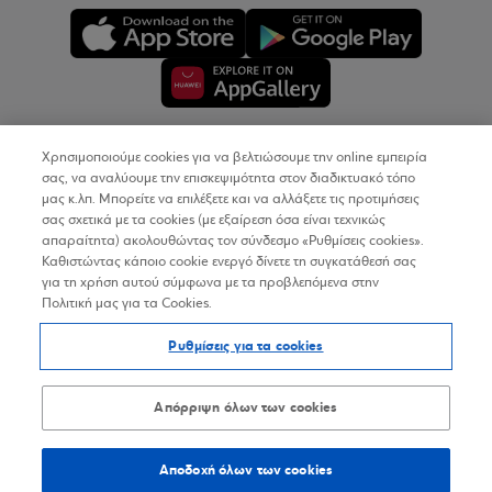
Χρησιμοποιούμε cookies για να βελτιώσουμε την online εμπειρία
Copyright © 2026
σας, να αναλύουμε την επισκεψιμότητα στον διαδικτυακό τόπο
μας κ.λπ. Μπορείτε να επιλέξετε και να αλλάξετε τις προτιμήσεις
σας σχετικά με τα cookies (με εξαίρεση όσα είναι τεχνικώς
Όροι Χρήσης
απαραίτητα) ακολουθώντας τον σύνδεσμο «Ρυθμίσεις cookies».
Καθιστώντας κάποιο cookie ενεργό δίνετε τη συγκατάθεσή σας
Προσωπικά Δεδομένα στον Διαδικτυακό Τόπο
για τη χρήση αυτού σύμφωνα με τα προβλεπόμενα στην
Πολιτική μας για τα Cookies.
Πολιτική Cookies
Ρυθμίσεις για τα cookies
Δήλωση Προσβασιμότητας
Sitemap
Απόρριψη όλων των cookies
Αποδοχή όλων των cookies