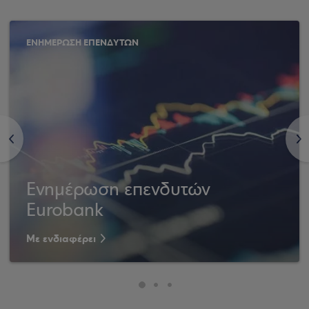
ΕΝΗΜΕΡΩΣΗ ΕΠΕΝΔΥΤΩΝ
<
>
Ενημέρωση επενδυτών
Eurobank
Με ενδιαφέρει