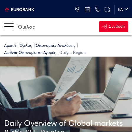
ATM & Καταστήματα
ΕΛ
EN
Όμιλος
Σύνδεση
Αρχική
Όμιλος
Οικονομικές Αναλύσεις
Διεθνής Οικονομία και Αγορές
Daily ... Region
Daily Overview of Global markets