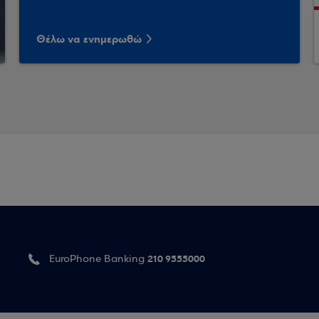
Θέλω να ενημερωθώ
210 9555000
EuroPhone Banking