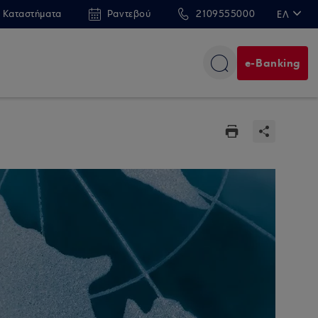
 Καταστήματα
Ραντεβού
2109555000
ΕΛ
EN
e-Banking