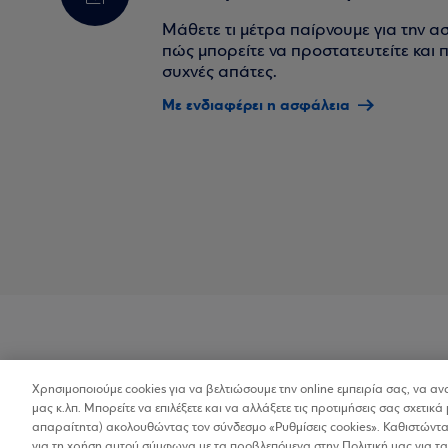
Μάθετε τι μέτρα παίρνουμε για την α
πώς μπορείτε να προστατευτείτε και πο
συχνές απάτες.
Με ενδιαφέρει η ασφάλεια
Χρησιμοποιούμε cookies για να βελτιώσουμε την online εμπειρία σας, να α
Προσβασιμότητα
μας κ.λπ. Μπορείτε να επιλέξετε και να αλλάξετε τις προτιμήσεις σας σχετικά 
απαραίτητα) ακολουθώντας τον σύνδεσμο «Ρυθμίσεις cookies». Καθιστώντας
για τη χρήση αυτού σύμφωνα με τα προβλεπόμενα στην Πολιτική μας για τα