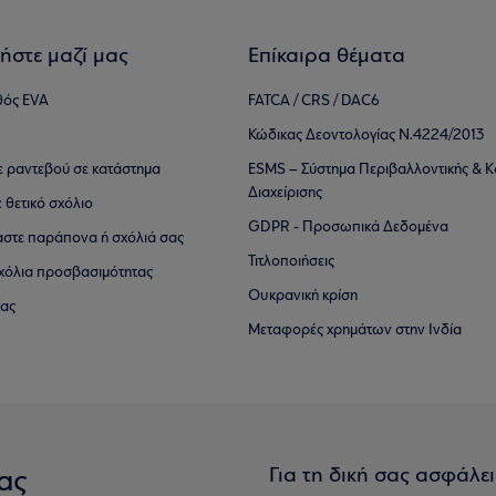
ήστε μαζί μας
Επίκαιρα θέματα
θός EVA
FATCA / CRS / DAC6
Κώδικας Δεοντολογίας Ν.4224/2013
τε ραντεβού σε κατάστημα
ESMS – Σύστημα Περιβαλλοντικής & Κ
Διαχείρισης
ε θετικό σχόλιο
GDPR - Προσωπικά Δεδομένα
αστε παράπονα ή σχόλιά σας
Τιτλοποιήσεις
 σχόλια προσβασιμότητας
Ουκρανική κρίση
ίας
Μεταφορές χρημάτων στην Ινδία
Για τη δική σας ασφάλε
ας