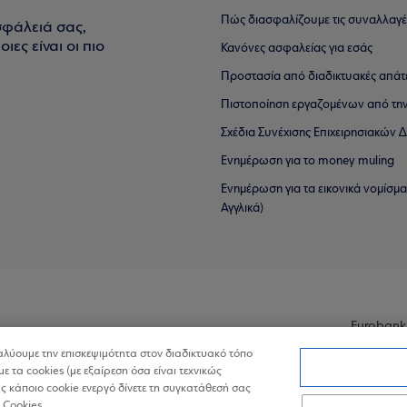
Πώς διασφαλίζουμε τις συναλλαγέ
σφάλειά σας,
ιες είναι οι πιο
Κανόνες ασφαλείας για εσάς
Προστασία από διαδικτυακές απάτ
Πιστοποίηση εργαζομένων από την
Σχέδια Συνέχισης Επιχειρησιακών
Ενημέρωση για το money muling
Ενημέρωση για τα εικονικά νομίσμ
Αγγλικά)
Eurobank
ναλύουμε την επισκεψιμότητα στον διαδικτυακό τόπο
με τα cookies (με εξαίρεση όσα είναι τεχνικώς
 κάποιο cookie ενεργό δίνετε τη συγκατάθεσή σας
 Cookies.