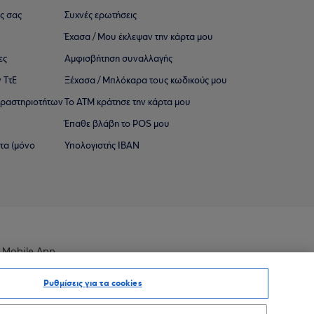
ς σας
Συχνές ερωτήσεις
Έχασα / Μου έκλεψαν την κάρτα μου
ες
Αμφισβήτηση συναλλαγής
 ΤτΕ
Ξέχασα / Μπλόκαρα τους κωδικούς μου
 ∆ραστηριοτήτων
Το ΑΤΜ κράτησε την κάρτα μου
Έπαθε βλάβη το POS μου
ατα (μόνο
Υπολογιστής IBAN
 Mobile App
Ρυθμίσεις για τα cookies