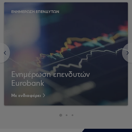
ΕΝΗΜΕΡΩΣΗ ΕΠΕΝΔΥΤΩΝ
<
>
Ενημέρωση επενδυτών
Eurobank
Με ενδιαφέρει