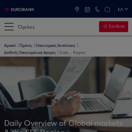
ATM & Καταστήματα
ΕΛ
EN
Όμιλος
Σύνδεση
Αρχική
Όμιλος
Οικονομικές Αναλύσεις
Διεθνής Οικονομία και Αγορές
Daily ... Region
Daily Overview of Global markets