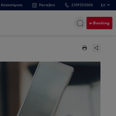
 Καταστήματα
Ραντεβού
2109555000
ΕΛ
EN
e-Banking