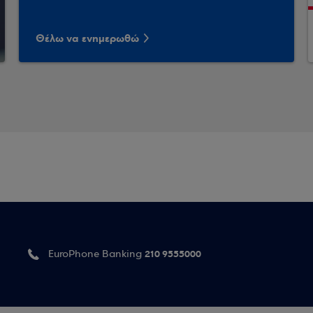
Θέλω να ενημερωθώ
210 9555000
EuroPhone Banking