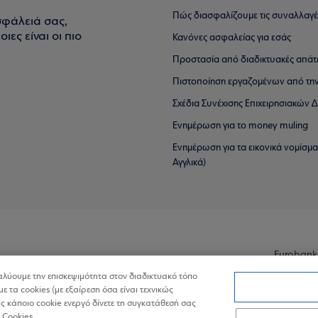
Πώς διασφαλίζουμε τις συναλλαγέ
σφάλειά σας,
ιες είναι οι πιο
Κανόνες ασφαλείας για εσάς
Προστασία από διαδικτυακές απάτ
Πιστοποίηση εργαζομένων από την
Σχέδια Συνέχισης Επιχειρησιακών
Ενημέρωση για το money muling
Ενημέρωση για τα εικονικά νομίσμ
Αγγλικά)
Eurobank
ναλύουμε την επισκεψιμότητα στον διαδικτυακό τόπο
με τα cookies (με εξαίρεση όσα είναι τεχνικώς
 κάποιο cookie ενεργό δίνετε τη συγκατάθεσή σας
 Cookies.