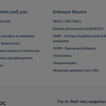
ήστε μαζί μας
Επίκαιρα θέματα
θός EVA
FATCA / CRS / DAC6
Κώδικας Δεοντολογίας Ν.4224/2013
τε ραντεβού σε κατάστημα
ESMS – Σύστημα Περιβαλλοντικής & Κ
Διαχείρισης
ε θετικό σχόλιο
GDPR - Προσωπικά Δεδομένα
αστε παράπονα ή σχόλιά σας
Τιτλοποιήσεις
 σχόλια προσβασιμότητας
Ουκρανική κρίση
ίας
Μεταφορές χρημάτων στην Ινδία
Για τη δική σας ασφάλε
ας