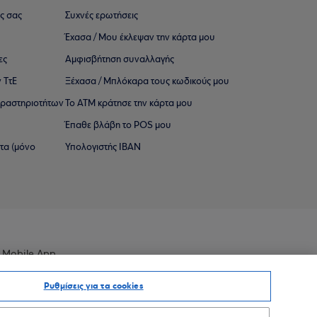
ς σας
Συχνές ερωτήσεις
Έχασα / Μου έκλεψαν την κάρτα μου
ες
Αμφισβήτηση συναλλαγής
 ΤτΕ
Ξέχασα / Μπλόκαρα τους κωδικούς μου
 ∆ραστηριοτήτων
Το ΑΤΜ κράτησε την κάρτα μου
Έπαθε βλάβη το POS μου
ατα (μόνο
Υπολογιστής IBAN
 Mobile App
Ρυθμίσεις για τα cookies