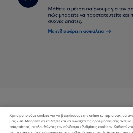
Μάθετε τι μέτρα παίρνουμε για την α
πώς μπορείτε να προστατευτείτε και πο
συχνές απάτες.
Με ενδιαφέρει η ασφάλεια
Χρησιμοποιούμε cookies για να βελτιώσουμε την online εμπειρία σας, να α
Προσβασιμότητα
μας κ.λπ. Μπορείτε να επιλέξετε και να αλλάξετε τις προτιμήσεις σας σχετικά 
απαραίτητα) ακολουθώντας τον σύνδεσμο «Ρυθμίσεις cookies». Καθιστώντας
για τη χρήση αυτού σύμφωνα με τα προβλεπόμενα στην Πολιτική μας για τα