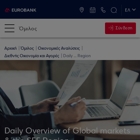
ATM & Καταστήματα
ΕΛ
EN
Όμιλος
Σύνδεση
Αρχική
Όμιλος
Οικονομικές Αναλύσεις
Διεθνής Οικονομία και Αγορές
Daily ... Region
Daily Overview of Global markets