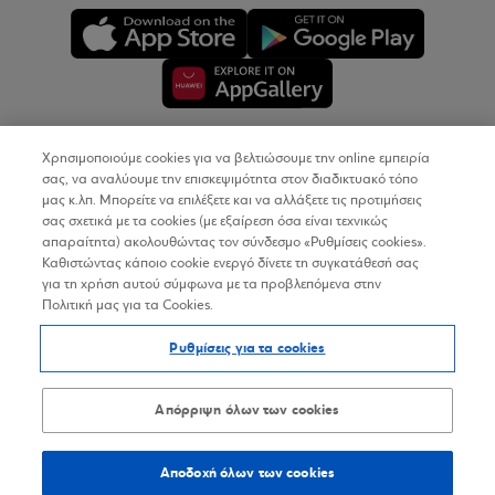
Χρησιμοποιούμε cookies για να βελτιώσουμε την online εμπειρία
Copyright © 2026
σας, να αναλύουμε την επισκεψιμότητα στον διαδικτυακό τόπο
μας κ.λπ. Μπορείτε να επιλέξετε και να αλλάξετε τις προτιμήσεις
σας σχετικά με τα cookies (με εξαίρεση όσα είναι τεχνικώς
Όροι Χρήσης
απαραίτητα) ακολουθώντας τον σύνδεσμο «Ρυθμίσεις cookies».
Καθιστώντας κάποιο cookie ενεργό δίνετε τη συγκατάθεσή σας
Προσωπικά Δεδομένα στον Διαδικτυακό Τόπο
για τη χρήση αυτού σύμφωνα με τα προβλεπόμενα στην
Πολιτική μας για τα Cookies.
Πολιτική Cookies
Ρυθμίσεις για τα cookies
Δήλωση Προσβασιμότητας
Sitemap
Απόρριψη όλων των cookies
Αποδοχή όλων των cookies