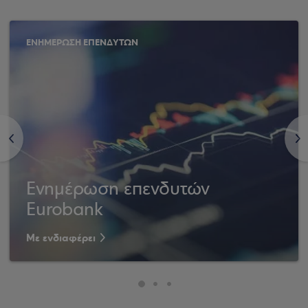
ΕΝΗΜΕΡΩΣΗ ΕΠΕΝΔΥΤΩΝ
<
>
Ενημέρωση επενδυτών
Eurobank
Με ενδιαφέρει