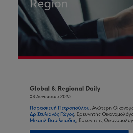
Region
Global & Regional Daily
08 Αυγούστου 2023
Παρασκευή Πετροπούλου
, Ανώτερη Οικονομ
Δρ Στυλιανός Γώγος
, Ερευνητής Οικονομολόγ
Μιχαήλ Βασιλειάδης
, Ερευνητής Οικονομολόγ