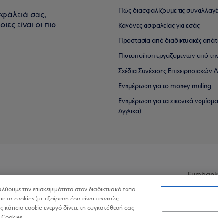
Πώς διασφαλίζουμε τις συναλλαγέ
σφάλειά σας,
ιες είναι οι πιο
Κανόνες ασφαλείας για εσάς
Προστασία από διαδικτυακές απάτ
Πιστοποίηση εργαζομένων από την
Σχέδια Συνέχισης Επιχειρησιακών
Ενημέρωση για το money muling
Ενημέρωση για τα εικονικά νομίσμ
Αγγλικά)
Eurobank
ναλύουμε την επισκεψιμότητα στον διαδικτυακό τόπο
με τα cookies (με εξαίρεση όσα είναι τεχνικώς
 κάποιο cookie ενεργό δίνετε τη συγκατάθεσή σας
 Cookies.