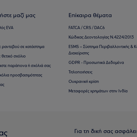
ήστε μαζί μας
Επίκαιρα θέματα
θός EVA
FATCA / CRS / DAC6
Κώδικας Δεοντολογίας Ν.4224/2013
τε ραντεβού σε κατάστημα
ESMS – Σύστημα Περιβαλλοντικής & Κ
Διαχείρισης
ε θετικό σχόλιο
GDPR - Προσωπικά Δεδομένα
αστε παράπονα ή σχόλιά σας
Τιτλοποιήσεις
 σχόλια προσβασιμότητας
Ουκρανική κρίση
ίας
Μεταφορές χρημάτων στην Ινδία
Για τη δική σας ασφάλε
ας