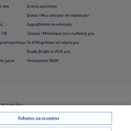
ς σας
Συχνές ερωτήσεις
Έχασα / Μου έκλεψαν την κάρτα μου
ες
Αμφισβήτηση συναλλαγής
 ΤτΕ
Ξέχασα / Μπλόκαρα τους κωδικούς μου
 ∆ραστηριοτήτων
Το ΑΤΜ κράτησε την κάρτα μου
Έπαθε βλάβη το POS μου
ατα (μόνο
Υπολογιστής IBAN
 Mobile App
Ρυθμίσεις για τα cookies