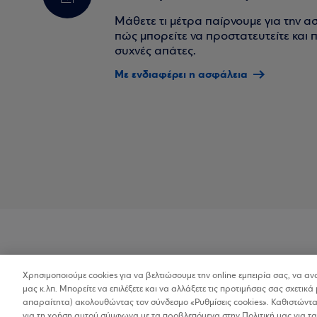
Μάθετε τι μέτρα παίρνουμε για την α
πώς μπορείτε να προστατευτείτε και πο
συχνές απάτες.
Με ενδιαφέρει η ασφάλεια
Χρησιμοποιούμε cookies για να βελτιώσουμε την online εμπειρία σας, να α
Προσβασιμότητα
μας κ.λπ. Μπορείτε να επιλέξετε και να αλλάξετε τις προτιμήσεις σας σχετικά 
απαραίτητα) ακολουθώντας τον σύνδεσμο «Ρυθμίσεις cookies». Καθιστώντας
για τη χρήση αυτού σύμφωνα με τα προβλεπόμενα στην Πολιτική μας για τα