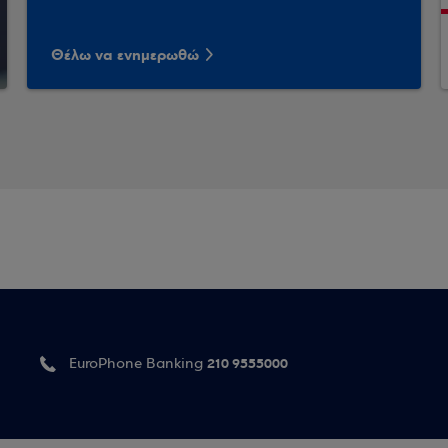
Θέλω να ενημερωθώ
210 9555000
EuroPhone Banking