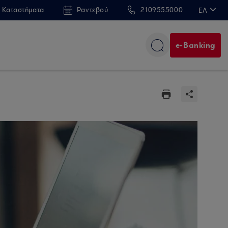
 Καταστήματα
Ραντεβού
2109555000
ΕΛ
EN
e-Banking