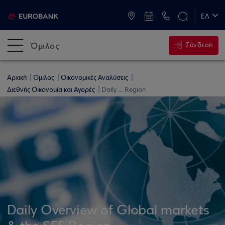
ATM & Καταστήματα
ΕΛ
EN
Όμιλος
Σύνδεση
Αρχική
Όμιλος
Οικονομικές Αναλύσεις
Διεθνής Οικονομία και Αγορές
Daily ... Region
Daily Overview of Global markets