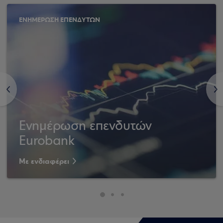
ΕΝΗΜΕΡΩΣΗ ΕΠΕΝΔΥΤΩΝ
<
>
Ενημέρωση επενδυτών
Eurobank
Με ενδιαφέρει