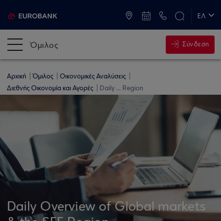
ATM & Καταστήματα
ΕΛ
EN
Όμιλος
Σύνδεση
Αρχική
Όμιλος
Οικονομικές Αναλύσεις
Διεθνής Οικονομία και Αγορές
Daily ... Region
Daily Overview of Global markets