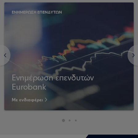
ΕΝΗΜΕΡΩΣΗ ΕΠΕΝΔΥΤΩΝ
<
>
Ενημέρωση επενδυτών
Eurobank
Με ενδιαφέρει