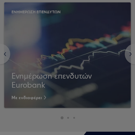
ΕΝΗΜΕΡΩΣΗ ΕΠΕΝΔΥΤΩΝ
<
>
Ενημέρωση επενδυτών
Eurobank
Με ενδιαφέρει