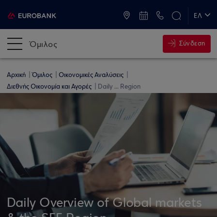
ATM & Καταστήματα
ΕΛ
EN
Όμιλος
Σύνδεση
Αρχική
Όμιλος
Οικονομικές Αναλύσεις
Διεθνής Οικονομία και Αγορές
Daily ... Region
Daily Overview of Global markets