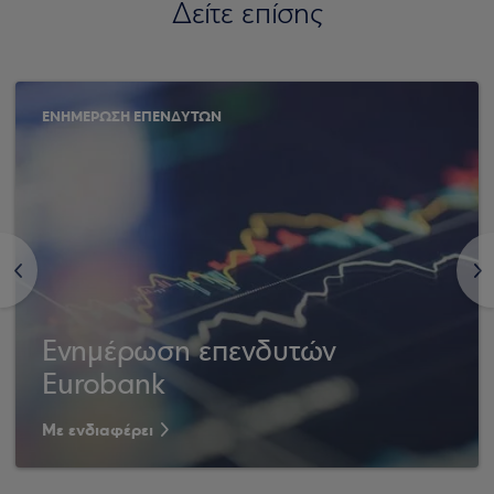
Δείτε επίσης
ΕΝΗΜΕΡΩΣΗ ΕΠΕΝΔΥΤΩΝ
<
>
Ενημέρωση επενδυτών
Eurobank
Με ενδιαφέρει