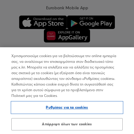
Eurobank Mobile App
Χρησιμοποιούμε cookies για να βελτιώσουμε την online εμπειρία
Copyright © 2026
σας, να αναλύουμε την επισκεψιμότητα στον διαδικτυακό τόπο
μας κ.λπ. Μπορείτε να επιλέξετε και να αλλάξετε τις προτιμήσεις
σας σχετικά με τα cookies (με εξαίρεση όσα είναι τεχνικώς
Όροι Χρήσης
απαραίτητα) ακολουθώντας τον σύνδεσμο «Ρυθμίσεις cookies».
Καθιστώντας κάποιο cookie ενεργό δίνετε τη συγκατάθεσή σας
Προσωπικά Δεδομένα στον Διαδικτυακό Τόπο
για τη χρήση αυτού σύμφωνα με τα προβλεπόμενα στην
Πολιτική μας για τα Cookies.
Πολιτική Cookies
Ρυθμίσεις για τα cookies
Δήλωση Προσβασιμότητας
Sitemap
Απόρριψη όλων των cookies