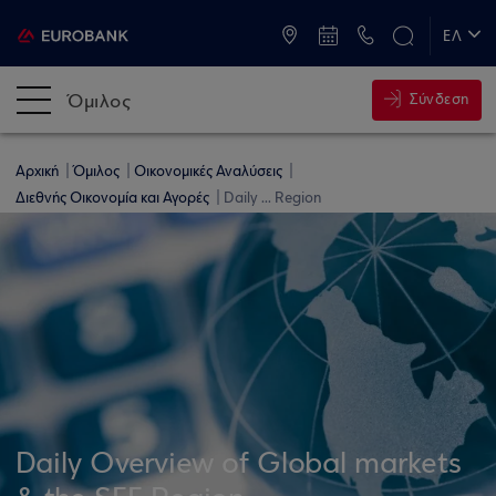
ATM & Καταστήματα
ΕΛ
EN
Όμιλος
Σύνδεση
Αρχική
Όμιλος
Οικονομικές Αναλύσεις
Διεθνής Οικονομία και Αγορές
Daily ... Region
Daily Overview of Global markets