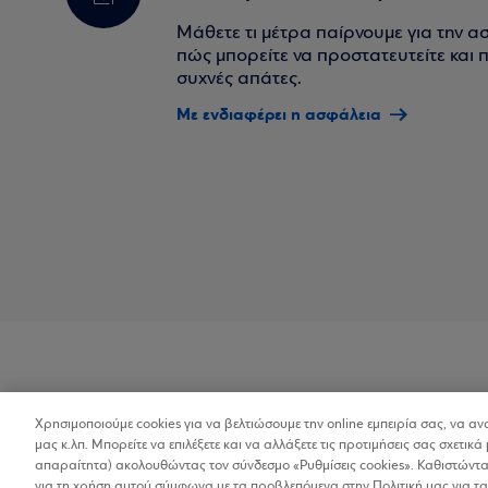
Μάθετε τι μέτρα παίρνουμε για την α
πώς μπορείτε να προστατευτείτε και πο
συχνές απάτες.
Με ενδιαφέρει η ασφάλεια
Χρησιμοποιούμε cookies για να βελτιώσουμε την online εμπειρία σας, να α
Προσβασιμότητα
μας κ.λπ. Μπορείτε να επιλέξετε και να αλλάξετε τις προτιμήσεις σας σχετικά 
απαραίτητα) ακολουθώντας τον σύνδεσμο «Ρυθμίσεις cookies». Καθιστώντας
για τη χρήση αυτού σύμφωνα με τα προβλεπόμενα στην Πολιτική μας για τα