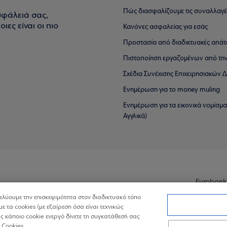
Πώς διασφαλίζουμε τις συναλλαγέ
σφάλειά σας,
ιες είναι οι πιο
Κανόνες ασφαλείας για εσάς
Προστασία από διαδικτυακές απάτ
Πιστοποίηση εργαζομένων από την
Σχέδια Συνέχισης Επιχειρησιακών
Ενημέρωση για το money muling
Ενημέρωση για τα εικονικά νομίσμ
Αγγλικά)
Eurobank
ναλύουμε την επισκεψιμότητα στον διαδικτυακό τόπο
με τα cookies (με εξαίρεση όσα είναι τεχνικώς
 κάποιο cookie ενεργό δίνετε τη συγκατάθεσή σας
 Cookies.