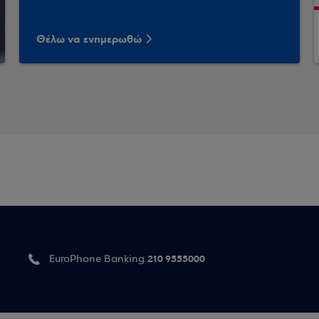
Θέλω να ενημερωθώ
210 9555000
EuroPhone Banking