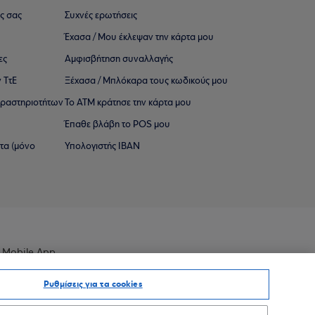
ς σας
Συχνές ερωτήσεις
Έχασα / Μου έκλεψαν την κάρτα μου
ες
Αμφισβήτηση συναλλαγής
 ΤτΕ
Ξέχασα / Μπλόκαρα τους κωδικούς μου
 ∆ραστηριοτήτων
Το ΑΤΜ κράτησε την κάρτα μου
Έπαθε βλάβη το POS μου
ατα (μόνο
Υπολογιστής IBAN
 Mobile App
Ρυθμίσεις για τα cookies