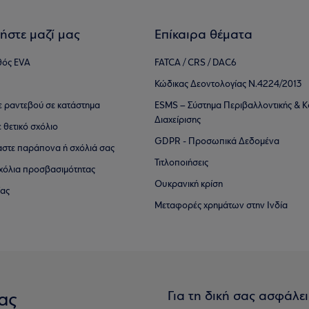
ήστε μαζί μας
Επίκαιρα θέματα
θός EVA
FATCA / CRS / DAC6
Κώδικας Δεοντολογίας Ν.4224/2013
τε ραντεβού σε κατάστημα
ESMS – Σύστημα Περιβαλλοντικής & Κ
Διαχείρισης
ε θετικό σχόλιο
GDPR - Προσωπικά Δεδομένα
αστε παράπονα ή σχόλιά σας
Τιτλοποιήσεις
 σχόλια προσβασιμότητας
Ουκρανική κρίση
ίας
Μεταφορές χρημάτων στην Ινδία
Για τη δική σας ασφάλε
ας