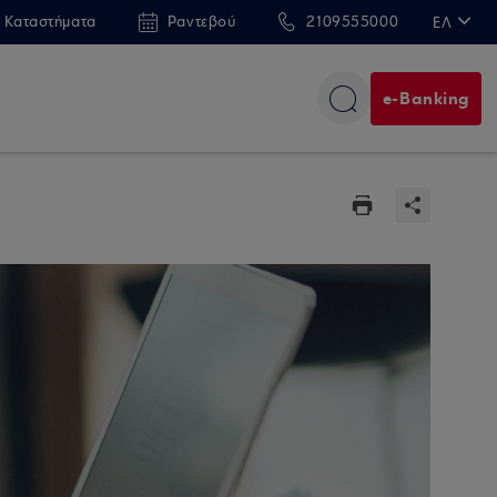
 Καταστήματα
Ραντεβού
2109555000
ΕΛ
EN
e-Banking