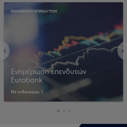
ΕΝΗΜΕΡΩΣΗ ΕΠΕΝΔΥΤΩΝ
<
>
Ενημέρωση επενδυτών
Eurobank
Με ενδιαφέρει