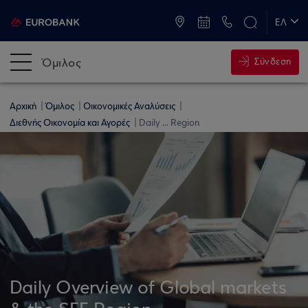
ATM & Καταστήματα
ΕΛ
EN
Όμιλος
Σύνδεση
Αρχική
Όμιλος
Οικονομικές Αναλύσεις
Διεθνής Οικονομία και Αγορές
Daily ... Region
Daily Overview of Global markets