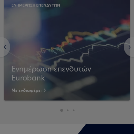
ΕΝΗΜΕΡΩΣΗ ΕΠΕΝΔΥΤΩΝ
<
>
Ενημέρωση επενδυτών
Eurobank
Με ενδιαφέρει