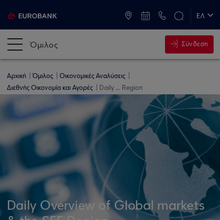
ATM & Καταστήματα
ΕΛ
EN
Όμιλος
Σύνδεση
Αρχική
Όμιλος
Οικονομικές Αναλύσεις
Διεθνής Οικονομία και Αγορές
Daily ... Region
Daily Overview of Global markets