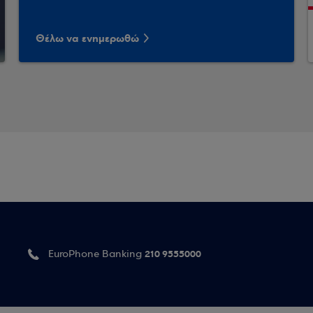
Θέλω να ενημερωθώ
210 9555000
EuroPhone Banking