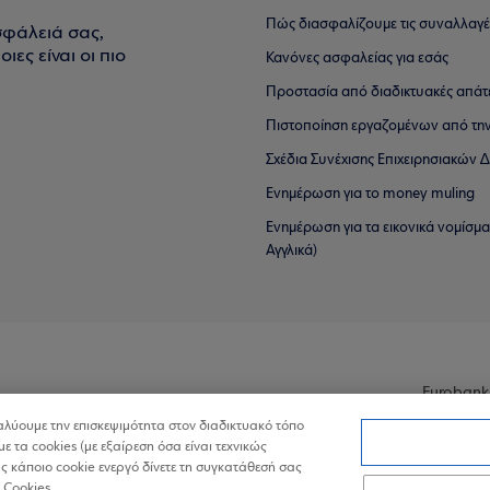
Πώς διασφαλίζουμε τις συναλλαγέ
σφάλειά σας,
ιες είναι οι πιο
Κανόνες ασφαλείας για εσάς
Προστασία από διαδικτυακές απάτ
Πιστοποίηση εργαζομένων από την
Σχέδια Συνέχισης Επιχειρησιακών
Ενημέρωση για το money muling
Ενημέρωση για τα εικονικά νομίσμ
Αγγλικά)
Eurobank
ναλύουμε την επισκεψιμότητα στον διαδικτυακό τόπο
με τα cookies (με εξαίρεση όσα είναι τεχνικώς
 κάποιο cookie ενεργό δίνετε τη συγκατάθεσή σας
 Cookies.