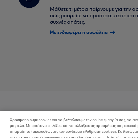
Μάθετε τι μέτρα παίρνουμε για την α
πώς μπορείτε να προστατευτείτε και πο
συχνές απάτες.
Με ενδιαφέρει η ασφάλεια
Χρησιμοποιούμε cookies για να βελτιώσουμε την online εμπειρία σας, να α
Προσβασιμότητα
μας κ.λπ. Μπορείτε να επιλέξετε και να αλλάξετε τις προτιμήσεις σας σχετικά 
απαραίτητα) ακολουθώντας τον σύνδεσμο «Ρυθμίσεις cookies». Καθιστώντας
για τη χρήση αυτού σύμφωνα με τα προβλεπόμενα στην Πολιτική μας για τα