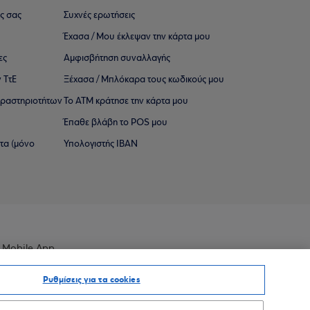
ς σας
Συχνές ερωτήσεις
Έχασα / Μου έκλεψαν την κάρτα μου
ες
Αμφισβήτηση συναλλαγής
 ΤτΕ
Ξέχασα / Μπλόκαρα τους κωδικούς μου
 ∆ραστηριοτήτων
Το ΑΤΜ κράτησε την κάρτα μου
Έπαθε βλάβη το POS μου
ατα (μόνο
Υπολογιστής IBAN
 Mobile App
Ρυθμίσεις για τα cookies