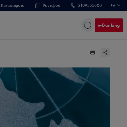
 Καταστήματα
Ραντεβού
2109555000
ΕΛ
EN
e-Banking