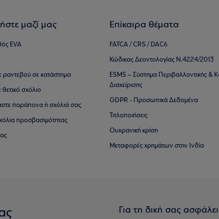
ήστε μαζί μας
Επίκαιρα θέματα
θός EVA
FATCA / CRS / DAC6
Κώδικας Δεοντολογίας Ν.4224/2013
τε ραντεβού σε κατάστημα
ESMS – Σύστημα Περιβαλλοντικής & Κ
Διαχείρισης
ε θετικό σχόλιο
GDPR - Προσωπικά Δεδομένα
αστε παράπονα ή σχόλιά σας
Τιτλοποιήσεις
 σχόλια προσβασιμότητας
Ουκρανική κρίση
ίας
Μεταφορές χρημάτων στην Ινδία
Για τη δική σας ασφάλε
ας