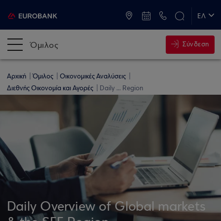
ATM & Καταστήματα
ΕΛ
EN
Όμιλος
Σύνδεση
Αρχική
Όμιλος
Οικονομικές Αναλύσεις
Διεθνής Οικονομία και Αγορές
Daily ... Region
Daily Overview of Global markets