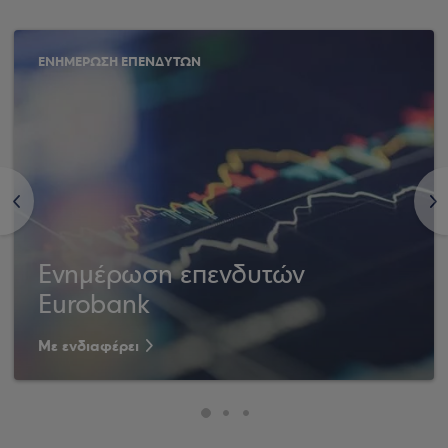
ΕΝΗΜΕΡΩΣΗ ΕΠΕΝΔΥΤΩΝ
<
>
Ενημέρωση επενδυτών
Eurobank
Με ενδιαφέρει