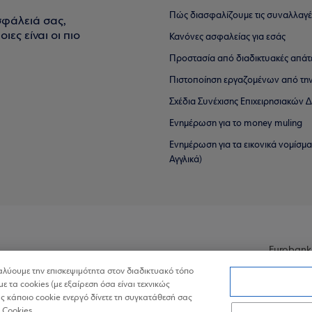
Πώς διασφαλίζουμε τις συναλλαγέ
σφάλειά σας,
ιες είναι οι πιο
Κανόνες ασφαλείας για εσάς
Προστασία από διαδικτυακές απάτ
Πιστοποίηση εργαζομένων από την
Σχέδια Συνέχισης Επιχειρησιακών
Ενημέρωση για το money muling
Ενημέρωση για τα εικονικά νομίσμ
Αγγλικά)
Eurobank
ναλύουμε την επισκεψιμότητα στον διαδικτυακό τόπο
με τα cookies (με εξαίρεση όσα είναι τεχνικώς
 κάποιο cookie ενεργό δίνετε τη συγκατάθεσή σας
 Cookies.