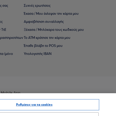
ς σας
Συχνές ερωτήσεις
Έχασα / Μου έκλεψαν την κάρτα μου
ες
Αμφισβήτηση συναλλαγής
 ΤτΕ
Ξέχασα / Μπλόκαρα τους κωδικούς μου
 ∆ραστηριοτήτων
Το ΑΤΜ κράτησε την κάρτα μου
Έπαθε βλάβη το POS μου
ατα (μόνο
Υπολογιστής IBAN
 Mobile App
Ρυθμίσεις για τα cookies