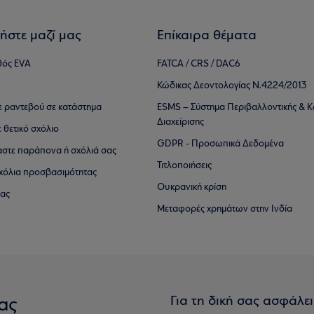
ήστε μαζί μας
Επίκαιρα θέματα
θός EVA
FATCA / CRS / DAC6
Κώδικας Δεοντολογίας Ν.4224/2013
τε ραντεβού σε κατάστημα
ESMS – Σύστημα Περιβαλλοντικής & Κ
Διαχείρισης
ε θετικό σχόλιο
GDPR - Προσωπικά Δεδομένα
αστε παράπονα ή σχόλιά σας
Τιτλοποιήσεις
 σχόλια προσβασιμότητας
Ουκρανική κρίση
ίας
Μεταφορές χρημάτων στην Ινδία
Για τη δική σας ασφάλε
ας