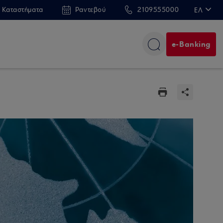
 Καταστήματα
Ραντεβού
2109555000
ΕΛ
EN
e-Banking