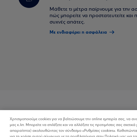
Μάθετε τι μέτρα παίρνουμε για την α
πώς μπορείτε να προστατευτείτε και πο
συχνές απάτες.
Με ενδιαφέρει η ασφάλεια
Χρησιμοποιούμε cookies για να βελτιώσουμε την online εμπειρία σας, να α
Προσβασιμότητα
μας κ.λπ. Μπορείτε να επιλέξετε και να αλλάξετε τις προτιμήσεις σας σχετικά 
απαραίτητα) ακολουθώντας τον σύνδεσμο «Ρυθμίσεις cookies». Καθιστώντας
για τη χρήση αυτού σύμφωνα με τα προβλεπόμενα στην Πολιτική μας για τα