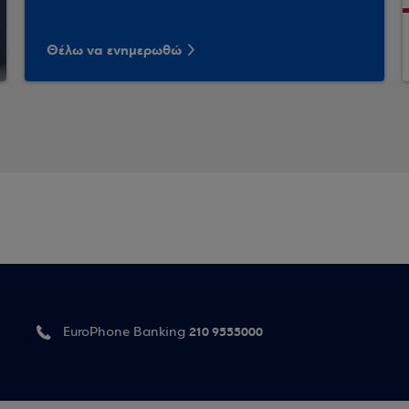
Θέλω να ενημερωθώ
210 9555000
EuroPhone Banking