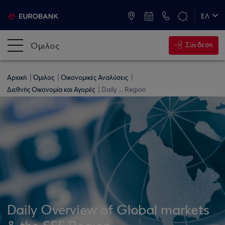
ATM & Καταστήματα
ΕΛ
EN
Όμιλος
Σύνδεση
Αρχική
Όμιλος
Οικονομικές Αναλύσεις
Διεθνής Οικονομία και Αγορές
Daily ... Region
Daily Overview of Global markets