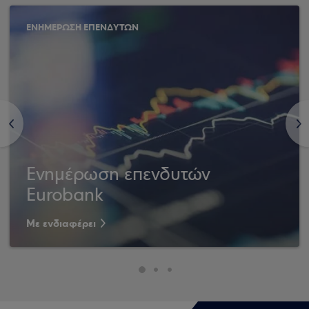
ΕΝΗΜΕΡΩΣΗ ΕΠΕΝΔΥΤΩΝ
<
>
Ενημέρωση επενδυτών
Eurobank
Με ενδιαφέρει