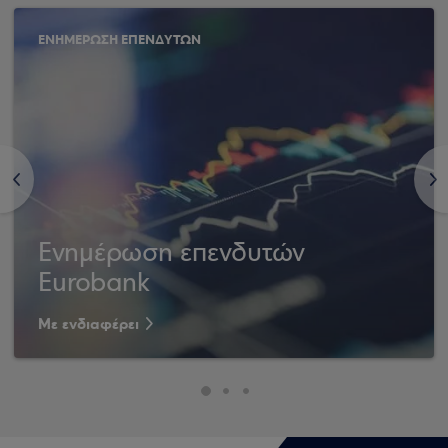
ΕΝΗΜΕΡΩΣΗ ΕΠΕΝΔΥΤΩΝ
<
>
Ενημέρωση επενδυτών
Eurobank
Με ενδιαφέρει