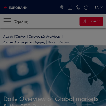
ATM & Καταστήματα
ΕΛ
EN
Όμιλος
Σύνδεση
Αρχική
Όμιλος
Οικονομικές Αναλύσεις
Διεθνής Οικονομία και Αγορές
Daily ... Region
Daily Overview of Global markets