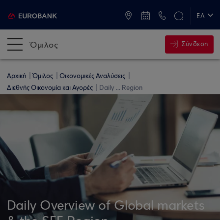
ATM & Καταστήματα
ΕΛ
EN
Όμιλος
Σύνδεση
Αρχική
Όμιλος
Οικονομικές Αναλύσεις
Διεθνής Οικονομία και Αγορές
Daily ... Region
Daily Overview of Global markets