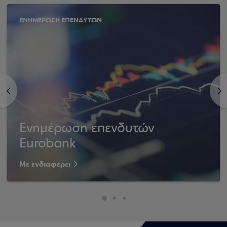
ΕΝΗΜΕΡΩΣΗ ΕΠΕΝΔΥΤΩΝ
<
>
Ενημέρωση επενδυτών
Eurobank
Με ενδιαφέρει