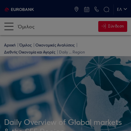
ATM & Καταστήματα
ΕΛ
EN
Όμιλος
Σύνδεση
Αρχική
Όμιλος
Οικονομικές Αναλύσεις
Διεθνής Οικονομία και Αγορές
Daily ... Region
Daily Overview of Global markets