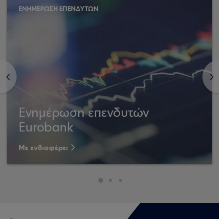
ΕΝΗΜΕΡΩΣΗ ΕΠΕΝΔΥΤΩΝ
<
>
Ενημέρωση επενδυτών
Eurobank
Με ενδιαφέρει