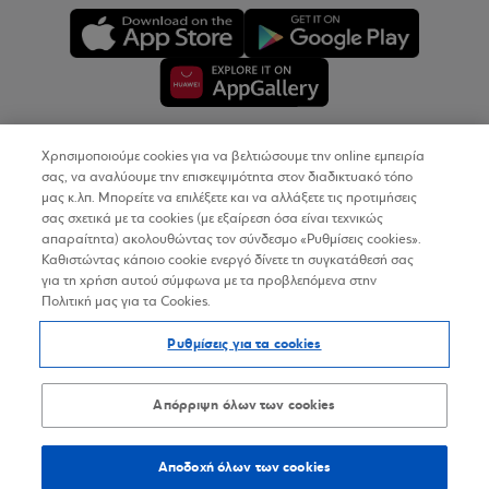
Χρησιμοποιούμε cookies για να βελτιώσουμε την online εμπειρία
Copyright © 2026
σας, να αναλύουμε την επισκεψιμότητα στον διαδικτυακό τόπο
μας κ.λπ. Μπορείτε να επιλέξετε και να αλλάξετε τις προτιμήσεις
σας σχετικά με τα cookies (με εξαίρεση όσα είναι τεχνικώς
Όροι Χρήσης
απαραίτητα) ακολουθώντας τον σύνδεσμο «Ρυθμίσεις cookies».
Καθιστώντας κάποιο cookie ενεργό δίνετε τη συγκατάθεσή σας
Προσωπικά Δεδομένα στον Διαδικτυακό Τόπο
για τη χρήση αυτού σύμφωνα με τα προβλεπόμενα στην
Πολιτική μας για τα Cookies.
Πολιτική Cookies
Ρυθμίσεις για τα cookies
Δήλωση Προσβασιμότητας
Sitemap
Απόρριψη όλων των cookies
Αποδοχή όλων των cookies