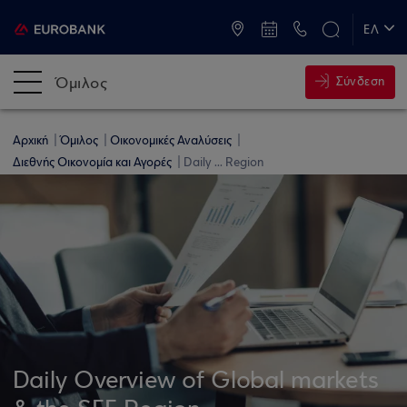
ATM & Καταστήματα
ΕΛ
EN
Όμιλος
Σύνδεση
Αρχική
Όμιλος
Οικονομικές Αναλύσεις
Διεθνής Οικονομία και Αγορές
Daily ... Region
Daily Overview of Global markets