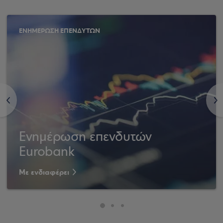
ΕΝΗΜΕΡΩΣΗ ΕΠΕΝΔΥΤΩΝ
<
>
Ενημέρωση επενδυτών
Eurobank
Με ενδιαφέρει