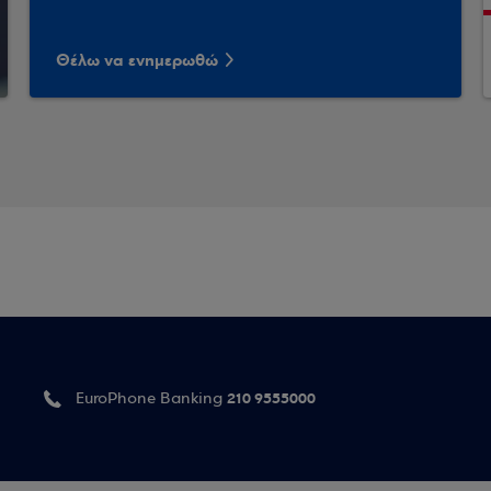
Θέλω να ενημερωθώ
210 9555000
EuroPhone Banking