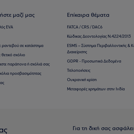
ήστε μαζί μας
Επίκαιρα θέματα
θός EVA
FATCA / CRS / DAC6
Κώδικας Δεοντολογίας Ν.4224/2013
τε ραντεβού σε κατάστημα
ESMS – Σύστημα Περιβαλλοντικής & Κ
Διαχείρισης
ε θετικό σχόλιο
GDPR - Προσωπικά Δεδομένα
αστε παράπονα ή σχόλιά σας
Τιτλοποιήσεις
 σχόλια προσβασιμότητας
Ουκρανική κρίση
ίας
Μεταφορές χρημάτων στην Ινδία
Για τη δική σας ασφάλε
ας