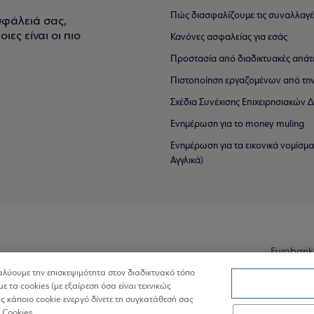
Πώς διασφαλίζουμε τις συναλλαγέ
σφάλειά σας,
ιες είναι οι πιο
Κανόνες ασφαλείας για εσάς
Προστασία από διαδικτυακές απάτ
Πιστοποίηση εργαζομένων από την
Σχέδια Συνέχισης Επιχειρησιακών
Ενημέρωση για το money muling
Ενημέρωση για τα εικονικά νομίσμ
Αγγλικά)
Eurobank
ναλύουμε την επισκεψιμότητα στον διαδικτυακό τόπο
με τα cookies (με εξαίρεση όσα είναι τεχνικώς
 κάποιο cookie ενεργό δίνετε τη συγκατάθεσή σας
 Cookies.