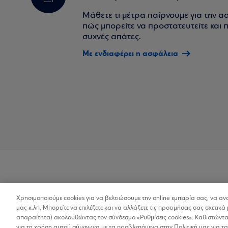
Μάθετε τι μέτρα παίρνουμε για την α
πώς μπορείτε να προστατευτείτε και πο
συχνές απάτες.
Με ενδιαφέρει η ασφάλεια
Χρησιμοποιούμε cookies για να βελτιώσουμε την online εμπειρία σας, να α
Προσβασιμότητα
μας κ.λπ. Μπορείτε να επιλέξετε και να αλλάξετε τις προτιμήσεις σας σχετικά 
απαραίτητα) ακολουθώντας τον σύνδεσμο «Ρυθμίσεις cookies». Καθιστώντας
για τη χρήση αυτού σύμφωνα με τα προβλεπόμενα στην Πολιτική μας για τα