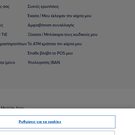
ς σας
Συχνές ερωτήσεις
Έχασα / Μου έκλεψαν την κάρτα μου
ες
Αμφισβήτηση συναλλαγής
 ΤτΕ
Ξέχασα / Μπλόκαρα τους κωδικούς μου
 ∆ραστηριοτήτων
Το ΑΤΜ κράτησε την κάρτα μου
Έπαθε βλάβη το POS μου
ατα (μόνο
Υπολογιστής IBAN
 Mobile App
Ρυθμίσεις για τα cookies