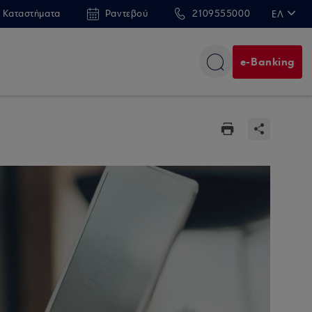
 Καταστήματα
Ραντεβού
2109555000
ΕΛ
EN
e-Banking