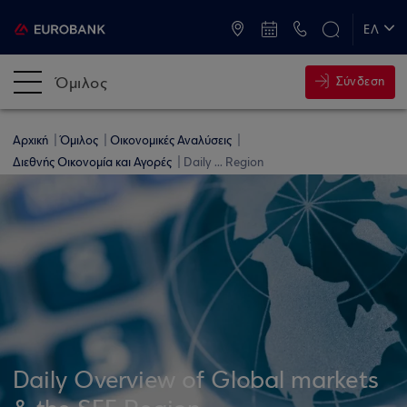
ATM & Καταστήματα
ΕΛ
EN
Όμιλος
Σύνδεση
Αρχική
Όμιλος
Οικονομικές Αναλύσεις
Διεθνής Οικονομία και Αγορές
Daily ... Region
Daily Overview of Global markets