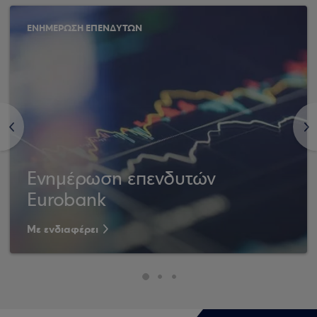
ΕΝΗΜΕΡΩΣΗ ΕΠΕΝΔΥΤΩΝ
<
>
Ενημέρωση επενδυτών
Eurobank
Με ενδιαφέρει