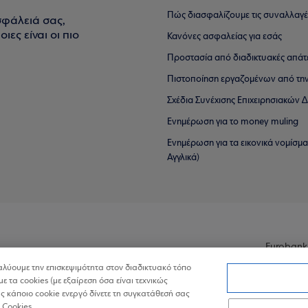
Πώς διασφαλίζουμε τις συναλλαγέ
σφάλειά σας,
ιες είναι οι πιο
Κανόνες ασφαλείας για εσάς
Προστασία από διαδικτυακές απάτ
Πιστοποίηση εργαζομένων από την
Σχέδια Συνέχισης Επιχειρησιακών
Ενημέρωση για το money muling
Ενημέρωση για τα εικονικά νομίσμ
Αγγλικά)
Eurobank
ναλύουμε την επισκεψιμότητα στον διαδικτυακό τόπο
με τα cookies (με εξαίρεση όσα είναι τεχνικώς
 κάποιο cookie ενεργό δίνετε τη συγκατάθεσή σας
 Cookies.