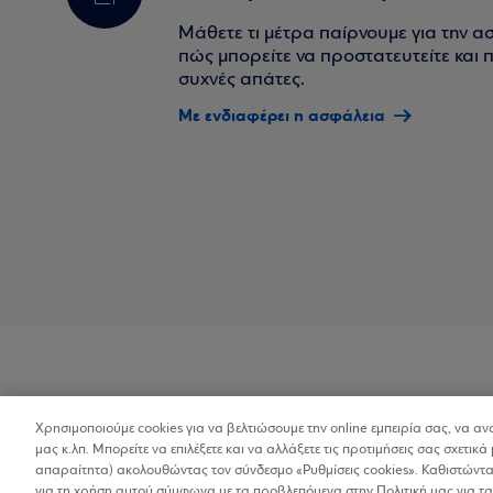
Μάθετε τι μέτρα παίρνουμε για την α
πώς μπορείτε να προστατευτείτε και πο
συχνές απάτες.
Με ενδιαφέρει η ασφάλεια
Χρησιμοποιούμε cookies για να βελτιώσουμε την online εμπειρία σας, να α
Προσβασιμότητα
μας κ.λπ. Μπορείτε να επιλέξετε και να αλλάξετε τις προτιμήσεις σας σχετικά 
απαραίτητα) ακολουθώντας τον σύνδεσμο «Ρυθμίσεις cookies». Καθιστώντας
για τη χρήση αυτού σύμφωνα με τα προβλεπόμενα στην Πολιτική μας για τα