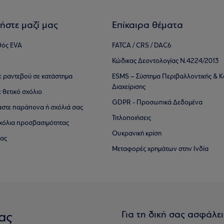
ήστε μαζί μας
Επίκαιρα θέματα
θός EVA
FATCA / CRS / DAC6
Κώδικας Δεοντολογίας Ν.4224/2013
τε ραντεβού σε κατάστημα
ESMS – Σύστημα Περιβαλλοντικής & Κ
Διαχείρισης
ε θετικό σχόλιο
GDPR - Προσωπικά Δεδομένα
αστε παράπονα ή σχόλιά σας
Τιτλοποιήσεις
 σχόλια προσβασιμότητας
Ουκρανική κρίση
ίας
Μεταφορές χρημάτων στην Ινδία
Για τη δική σας ασφάλε
ας