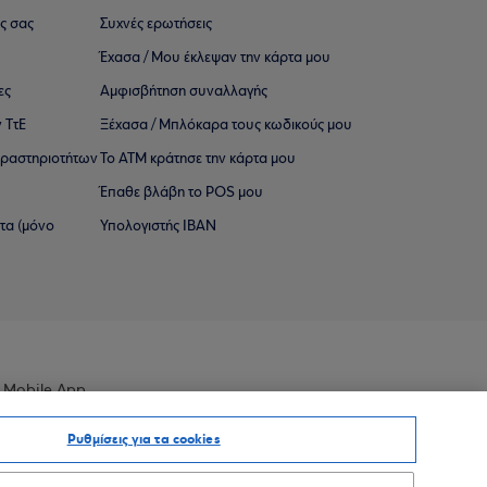
ς σας
Συχνές ερωτήσεις
Έχασα / Μου έκλεψαν την κάρτα μου
ες
Αμφισβήτηση συναλλαγής
 ΤτΕ
Ξέχασα / Μπλόκαρα τους κωδικούς μου
 ∆ραστηριοτήτων
Το ΑΤΜ κράτησε την κάρτα μου
Έπαθε βλάβη το POS μου
ατα (μόνο
Υπολογιστής IBAN
 Mobile App
Ρυθμίσεις για τα cookies