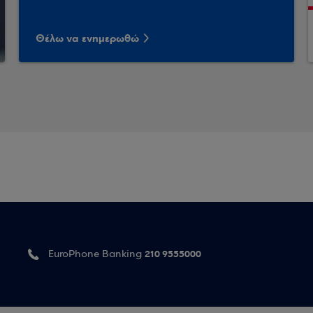
Θέλω να ενημερωθώ
210 9555000
EuroPhone Banking