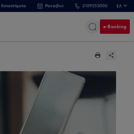
 Καταστήματα
Ραντεβού
2109555000
ΕΛ
EN
e-Banking