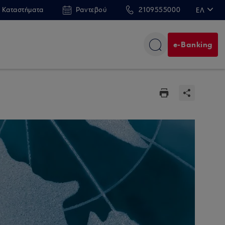
 Καταστήματα
Ραντεβού
2109555000
ΕΛ
EN
e-Banking