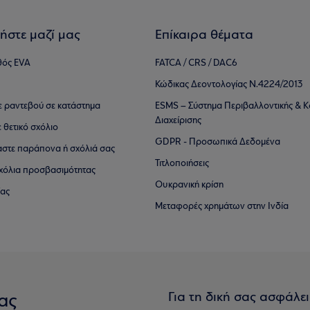
ήστε μαζί μας
Επίκαιρα θέματα
θός EVA
FATCA / CRS / DAC6
Κώδικας Δεοντολογίας Ν.4224/2013
τε ραντεβού σε κατάστημα
ESMS – Σύστημα Περιβαλλοντικής & Κ
Διαχείρισης
ε θετικό σχόλιο
GDPR - Προσωπικά Δεδομένα
αστε παράπονα ή σχόλιά σας
Τιτλοποιήσεις
 σχόλια προσβασιμότητας
Ουκρανική κρίση
ίας
Μεταφορές χρημάτων στην Ινδία
Για τη δική σας ασφάλε
ας