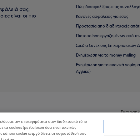
Πώς διασφαλίζουμε τις συναλλαγέ
σφάλειά σας,
ιες είναι οι πιο
Κανόνες ασφαλείας για εσάς
Προστασία από διαδικτυακές απάτ
Πιστοποίηση εργαζομένων από την
Σχέδια Συνέχισης Επιχειρησιακών
Ενημέρωση για το money muling
Ενημέρωση για τα εικονικά νομίσμ
Αγγλικά)
Eurobank
ναλύουμε την επισκεψιμότητα στον διαδικτυακό τόπο
με τα cookies (με εξαίρεση όσα είναι τεχνικώς
 κάποιο cookie ενεργό δίνετε τη συγκατάθεσή σας
 Cookies.