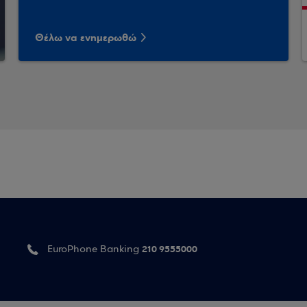
Θέλω να ενημερωθώ
210 9555000
EuroPhone Banking