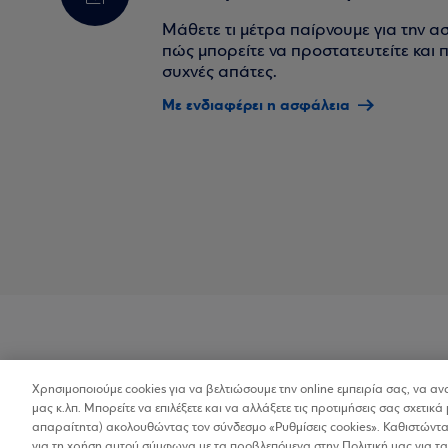
Μάθετε τι μέτρα παίρνουμε για την α
πώς μπορείτε να προστατευτείτε και πο
συχνές απάτες.
Με ενδιαφέρει η ασφάλεια
Χρησιμοποιούμε cookies για να βελτιώσουμε την online εμπειρία σας, να α
Προσβασιμότητα
μας κ.λπ. Μπορείτε να επιλέξετε και να αλλάξετε τις προτιμήσεις σας σχετικά 
απαραίτητα) ακολουθώντας τον σύνδεσμο «Ρυθμίσεις cookies». Καθιστώντας
για τη χρήση αυτού σύμφωνα με τα προβλεπόμενα στην Πολιτική μας για τα