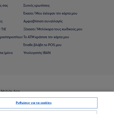
ς σας
Συχνές ερωτήσεις
Έχασα / Μου έκλεψαν την κάρτα μου
ες
Αμφισβήτηση συναλλαγής
 ΤτΕ
Ξέχασα / Μπλόκαρα τους κωδικούς μου
 ∆ραστηριοτήτων
Το ΑΤΜ κράτησε την κάρτα μου
Έπαθε βλάβη το POS μου
ατα (μόνο
Υπολογιστής IBAN
 Mobile App
Ρυθμίσεις για τα cookies