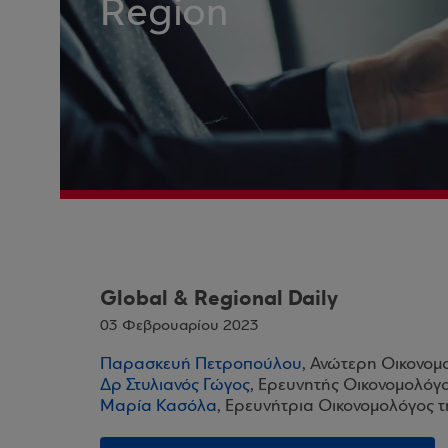
Region
Global & Regional Daily
03 Φεβρουαρίου 2023
Παρασκευή Πετροπούλου
, Ανώτερη Οικονομ
Δρ Στυλιανός Γώγος
, Ερευνητής Οικονομολόγ
Μαρία Κασόλα
, Ερευνήτρια Οικονομολόγος 