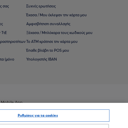
ς σας
Συχνές ερωτήσεις
Έχασα / Μου έκλεψαν την κάρτα μου
ες
Αμφισβήτηση συναλλαγής
 ΤτΕ
Ξέχασα / Μπλόκαρα τους κωδικούς μου
 ∆ραστηριοτήτων
Το ΑΤΜ κράτησε την κάρτα μου
Έπαθε βλάβη το POS μου
ατα (μόνο
Υπολογιστής IBAN
 Mobile App
Ρυθμίσεις για τα cookies