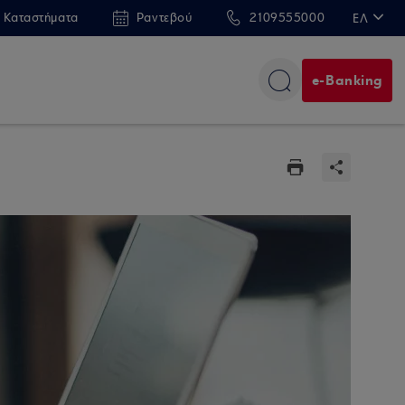
 Καταστήματα
Ραντεβού
2109555000
ΕΛ
EN
e-Banking