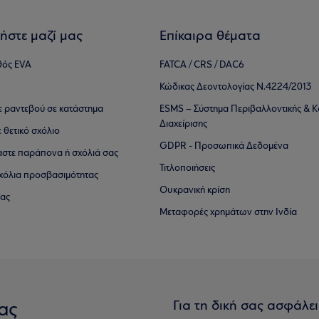
ήστε μαζί μας
Επίκαιρα θέματα
θός EVA
FATCA / CRS / DAC6
Κώδικας Δεοντολογίας Ν.4224/2013
τε ραντεβού σε κατάστημα
ESMS – Σύστημα Περιβαλλοντικής & Κ
Διαχείρισης
ε θετικό σχόλιο
GDPR - Προσωπικά Δεδομένα
αστε παράπονα ή σχόλιά σας
Τιτλοποιήσεις
 σχόλια προσβασιμότητας
Ουκρανική κρίση
ίας
Μεταφορές χρημάτων στην Ινδία
Για τη δική σας ασφάλε
ας