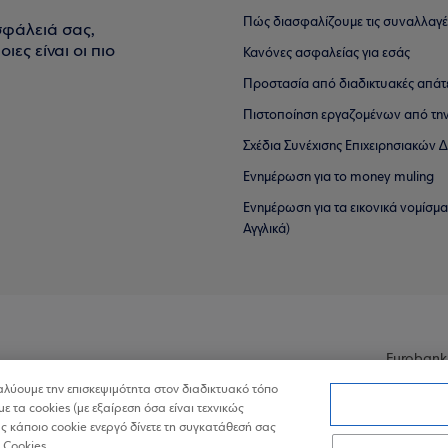
Πώς διασφαλίζουμε τις συναλλαγέ
σφάλειά σας,
ιες είναι οι πιο
Κανόνες ασφαλείας για εσάς
Προστασία από διαδικτυακές απάτ
Πιστοποίηση εργαζομένων από την
Σχέδια Συνέχισης Επιχειρησιακών
Ενημέρωση για το money muling
Ενημέρωση για τα εικονικά νομίσμ
Αγγλικά)
Eurobank
ναλύουμε την επισκεψιμότητα στον διαδικτυακό τόπο
με τα cookies (με εξαίρεση όσα είναι τεχνικώς
 κάποιο cookie ενεργό δίνετε τη συγκατάθεσή σας
 Cookies.