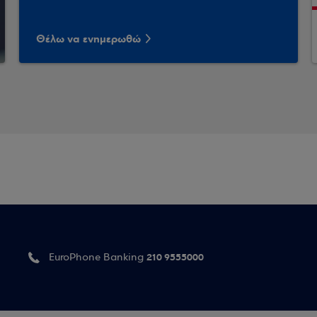
Θέλω να ενημερωθώ
210 9555000
EuroPhone Banking