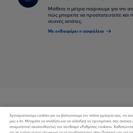
Μάθετε τι μέτρα παίρνουμε για την α
πώς μπορείτε να προστατευτείτε και πο
συχνές απάτες.
Με ενδιαφέρει η ασφάλεια
Χρησιμοποιούμε cookies για να βελτιώσουμε την online εμπειρία σας, να α
Προσβασιμότητα
μας κ.λπ. Μπορείτε να επιλέξετε και να αλλάξετε τις προτιμήσεις σας σχετικά 
απαραίτητα) ακολουθώντας τον σύνδεσμο «Ρυθμίσεις cookies». Καθιστώντας
για τη χρήση αυτού σύμφωνα με τα προβλεπόμενα στην Πολιτική μας για τα