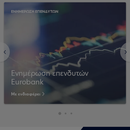
ΕΝΗΜΕΡΩΣΗ ΕΠΕΝΔΥΤΩΝ
<
>
Ενημέρωση επενδυτών
Eurobank
Με ενδιαφέρει