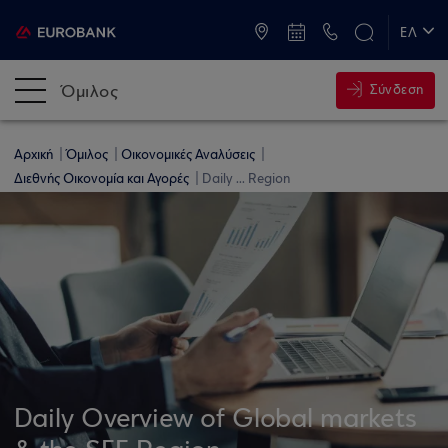
ATM & Καταστήματα
ΕΛ
EN
Όμιλος
Σύνδεση
Αρχική
Όμιλος
Οικονομικές Αναλύσεις
Διεθνής Οικονομία και Αγορές
Daily ... Region
Daily Overview of Global markets