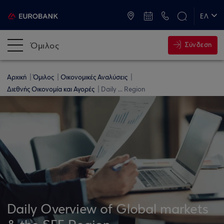
ATM & Καταστήματα
ΕΛ
EN
Όμιλος
Σύνδεση
Αρχική
Όμιλος
Οικονομικές Αναλύσεις
Διεθνής Οικονομία και Αγορές
Daily ... Region
Daily Overview of Global markets