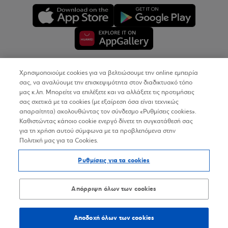
Χρησιμοποιούμε cookies για να βελτιώσουμε την online εμπειρία
Copyright © 2026
σας, να αναλύουμε την επισκεψιμότητα στον διαδικτυακό τόπο
μας κ.λπ. Μπορείτε να επιλέξετε και να αλλάξετε τις προτιμήσεις
σας σχετικά με τα cookies (με εξαίρεση όσα είναι τεχνικώς
Όροι Χρήσης
απαραίτητα) ακολουθώντας τον σύνδεσμο «Ρυθμίσεις cookies».
Καθιστώντας κάποιο cookie ενεργό δίνετε τη συγκατάθεσή σας
Προσωπικά Δεδομένα στον Διαδικτυακό Τόπο
για τη χρήση αυτού σύμφωνα με τα προβλεπόμενα στην
Πολιτική μας για τα Cookies.
Πολιτική Cookies
Ρυθμίσεις για τα cookies
Δήλωση Προσβασιμότητας
Sitemap
Απόρριψη όλων των cookies
Αποδοχή όλων των cookies