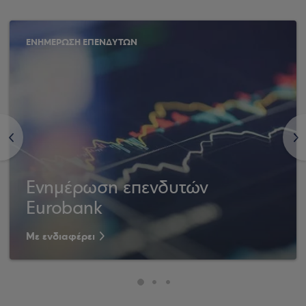
ΕΝΗΜΕΡΩΣΗ ΕΠΕΝΔΥΤΩΝ
<
>
Ενημέρωση επενδυτών
Eurobank
Με ενδιαφέρει