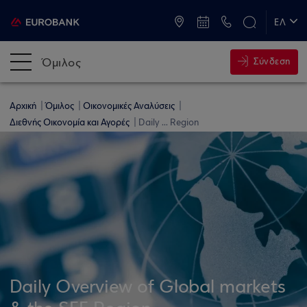
ATM & Καταστήματα
ΕΛ
EN
Όμιλος
Σύνδεση
Αρχική
Όμιλος
Οικονομικές Αναλύσεις
Διεθνής Οικονομία και Αγορές
Daily ... Region
Daily Overview of Global markets