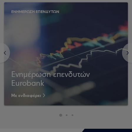
ΕΝΗΜΕΡΩΣΗ ΕΠΕΝΔΥΤΩΝ
<
>
Ενημέρωση επενδυτών
Eurobank
Με ενδιαφέρει