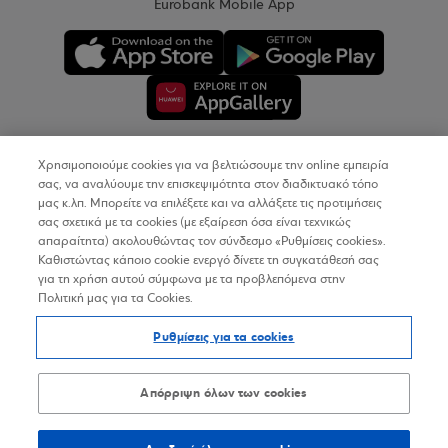
Eurobank Mobile App
Χρησιμοποιούμε cookies για να βελτιώσουμε την online εμπειρία
Copyright © 2026
σας, να αναλύουμε την επισκεψιμότητα στον διαδικτυακό τόπο
μας κ.λπ. Μπορείτε να επιλέξετε και να αλλάξετε τις προτιμήσεις
σας σχετικά με τα cookies (με εξαίρεση όσα είναι τεχνικώς
Όροι Χρήσης
απαραίτητα) ακολουθώντας τον σύνδεσμο «Ρυθμίσεις cookies».
Καθιστώντας κάποιο cookie ενεργό δίνετε τη συγκατάθεσή σας
Προσωπικά Δεδομένα στον Διαδικτυακό Τόπο
για τη χρήση αυτού σύμφωνα με τα προβλεπόμενα στην
Πολιτική μας για τα Cookies.
Πολιτική Cookies
Ρυθμίσεις για τα cookies
Δήλωση Προσβασιμότητας
Sitemap
Απόρριψη όλων των cookies