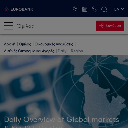
ATM & Καταστήματα
ΕΛ
EN
Όμιλος
Σύνδεση
Αρχική
Όμιλος
Οικονομικές Αναλύσεις
Διεθνής Οικονομία και Αγορές
Daily ... Region
Daily Overview of Global markets