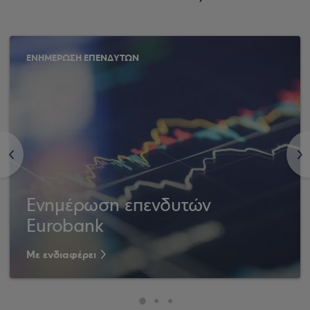
ΕΝΗΜΕΡΩΣΗ ΕΠΕΝΔΥΤΩΝ
<
>
Ενημέρωση επενδυτών
Eurobank
Με ενδιαφέρει