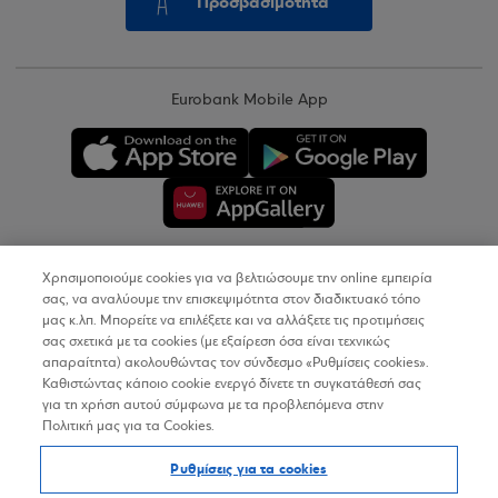
Προσβασιμότητα
Eurobank Mobile App
Χρησιμοποιούμε cookies για να βελτιώσουμε την online εμπειρία
Copyright © 2026
σας, να αναλύουμε την επισκεψιμότητα στον διαδικτυακό τόπο
μας κ.λπ. Μπορείτε να επιλέξετε και να αλλάξετε τις προτιμήσεις
σας σχετικά με τα cookies (με εξαίρεση όσα είναι τεχνικώς
Όροι Χρήσης
απαραίτητα) ακολουθώντας τον σύνδεσμο «Ρυθμίσεις cookies».
Καθιστώντας κάποιο cookie ενεργό δίνετε τη συγκατάθεσή σας
Προσωπικά Δεδομένα στον Διαδικτυακό Τόπο
για τη χρήση αυτού σύμφωνα με τα προβλεπόμενα στην
Πολιτική μας για τα Cookies.
Πολιτική Cookies
Ρυθμίσεις για τα cookies
Δήλωση Προσβασιμότητας